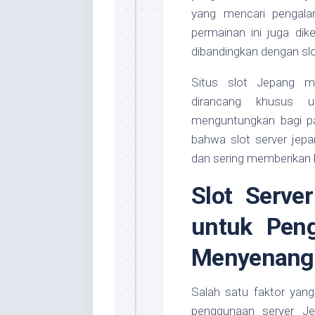
yang mencari pengala
permainan ini juga dik
dibandingkan dengan slo
Situs slot Jepang m
dirancang khusus 
menguntungkan bagi p
bahwa slot server jepa
dan sering memberikan
Slot Serve
untuk Pen
Menyenang
Salah satu faktor yan
penggunaan server Je