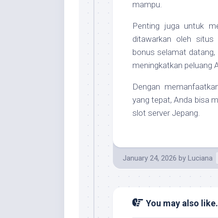
mampu.
Penting juga untuk m
ditawarkan oleh situ
bonus selamat datang, 
meningkatkan peluang A
Dengan memanfaatkan 
yang tepat, Anda bisa 
slot server Jepang.
January 24, 2026
by
Luciana
You may also like.