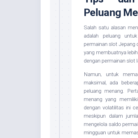
Peluang M
Salah satu alasan men
adalah peluang untu
permainan slot Jepang d
yang membuatnya lebih
dengan permainan slot l
Namun, untuk memas
maksimal, ada beber
peluang menang. Pert
menang yang memiliki 
dengan volatilitas ini
meskipun dalam jumlah
mengelola saldo permai
mingguan untuk memasti