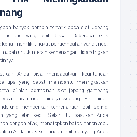
enang
gapa banyak pemain tertarik pada slot Jepang
k menang yang lebih besar. Beberapa jenis
ikenal memiliki tingkat pengembalian yang tinggi,
 mudah untuk meraih kemenangan dibandingkan
ainnya.
tikan Anda bisa mendapatkan keuntungan
apa tips yang dapat membantu meningkatkan
ama, pilihlah permainan slot jepang gampang
volatilitas rendah hingga sedang. Permainan
 cenderung memberikan kemenangan lebih sering,
 yang lebih kecil. Selain itu, pastikan Anda
nan dengan bijak, menetapkan batas harian atau
kan Anda tidak kehilangan lebih dari yang Anda