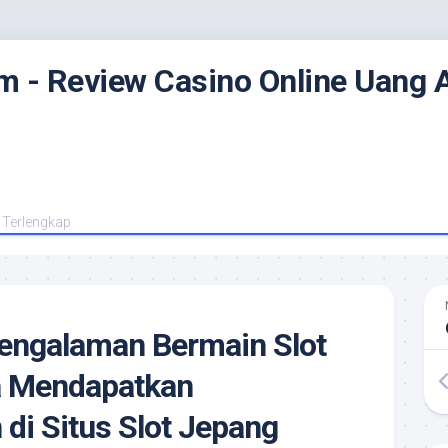
m - Review Casino Online Uang A
 Terlengkap
engalaman Bermain Slot
a Mendapatkan
i Situs Slot Jepang