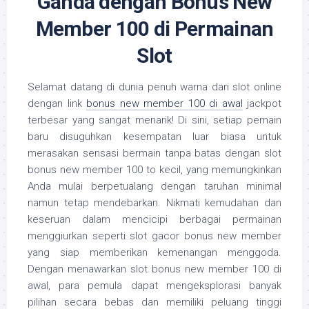
Ganda dengan Bonus New
Member 100 di Permainan
Slot
Selamat datang di dunia penuh warna dari slot online
dengan link
bonus new member 100 di awal
jackpot
terbesar yang sangat menarik! Di sini, setiap pemain
baru disuguhkan kesempatan luar biasa untuk
merasakan sensasi bermain tanpa batas dengan slot
bonus new member 100 to kecil, yang memungkinkan
Anda mulai berpetualang dengan taruhan minimal
namun tetap mendebarkan. Nikmati kemudahan dan
keseruan dalam mencicipi berbagai permainan
menggiurkan seperti slot gacor bonus new member
yang siap memberikan kemenangan menggoda.
Dengan menawarkan slot bonus new member 100 di
awal, para pemula dapat mengeksplorasi banyak
pilihan secara bebas dan memiliki peluang tinggi