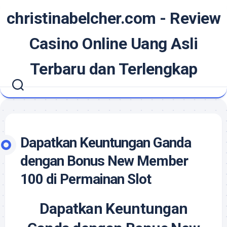
Skip
christinabelcher.com - Review
to
content
Casino Online Uang Asli
Terbaru dan Terlengkap
Dapatkan Keuntungan Ganda
dengan Bonus New Member
100 di Permainan Slot
Dapatkan Keuntungan