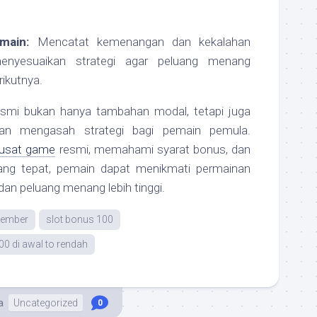
main:
Mencatat kemenangan dan kekalahan
nyesuaikan strategi agar peluang menang
rikutnya.
mi bukan hanya tambahan modal, tetapi juga
dan mengasah strategi bagi pemain pemula.
usat game
resmi, memahami syarat bonus, dan
ang tepat, pemain dapat menikmati permainan
an peluang menang lebih tinggi.
member
slot bonus 100
0 di awal to rendah
a
Uncategorized
0