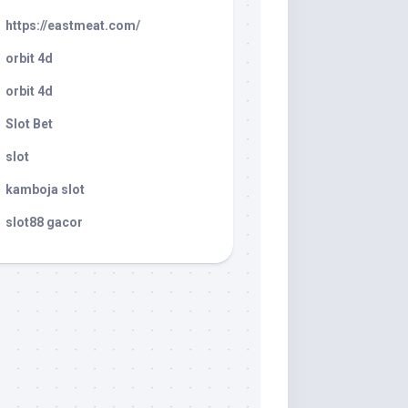
https://eastmeat.com/
orbit 4d
orbit 4d
Slot Bet
slot
kamboja slot
slot88 gacor