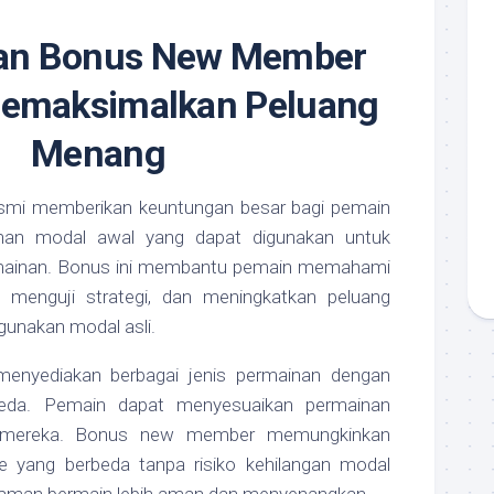
an Bonus New Member
Memaksimalkan Peluang
Menang
mi memberikan keuntungan besar bagi pemain
han modal awal yang dapat digunakan untuk
mainan. Bonus ini membantu pemain memahami
 menguji strategi, dan meningkatkan peluang
nakan modal asli.
menyediakan berbagai jenis permainan dengan
erbeda. Pemain dapat menyesuaikan permainan
n mereka. Bonus new member memungkinkan
yang berbeda tanpa risiko kehilangan modal