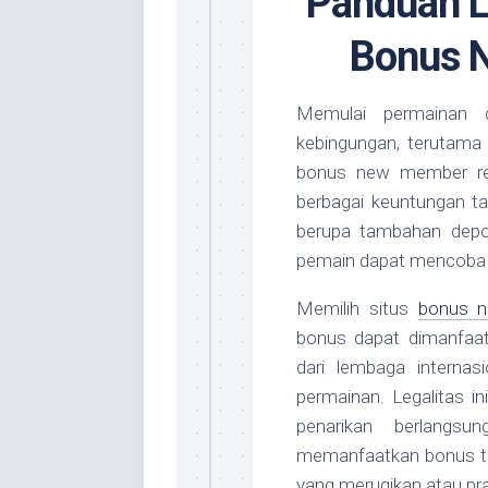
Panduan L
Bonus 
Memulai permainan d
kebingungan, terutama
bonus new member res
berbagai keuntungan t
berupa tambahan deposi
pemain dapat mencoba b
Memilih situs
bonus 
bonus dapat dimanfaat
dari lembaga interna
permainan. Legalitas i
penarikan berlangs
memanfaatkan bonus ta
yang merugikan atau prakt