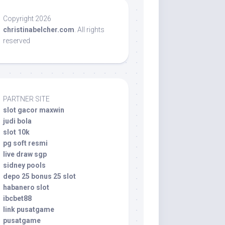
Copyright 2026
christinabelcher.com
. All rights
reserved
PARTNER SITE
slot gacor maxwin
judi bola
slot 10k
pg soft resmi
live draw sgp
sidney pools
depo 25 bonus 25 slot
habanero slot
ibcbet88
link pusatgame
pusatgame