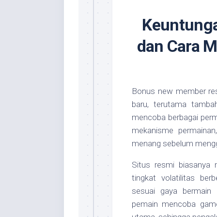
Keuntung
dan Cara 
Bonus new member res
baru, terutama tamba
mencoba berbagai per
mekanisme permainan,
menang sebelum menggu
Situs resmi biasanya 
tingkat volatilitas b
sesuai gaya bermai
pemain mencoba game 