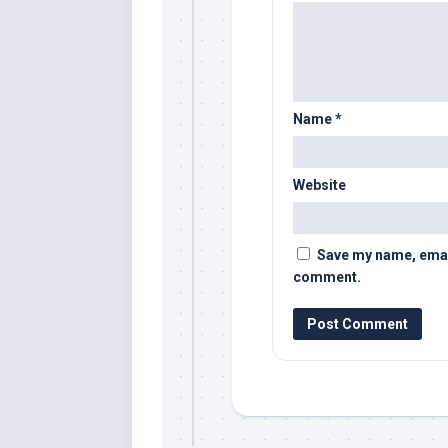
Name
*
Website
Save my name, email,
comment.