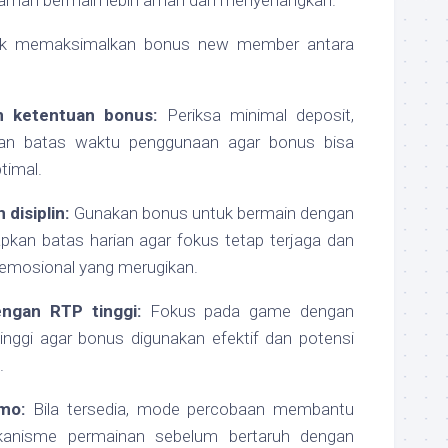
laman bermain lebih aman dan menyenangkan.
tuk memaksimalkan bonus new member antara
n ketentuan bonus:
Periksa minimal deposit,
 dan batas waktu penggunaan agar bonus bisa
timal.
 disiplin:
Gunakan bonus untuk bermain dengan
apkan batas harian agar fokus tetap terjaga dan
emosional yang merugikan.
engan RTP tinggi:
Fokus pada game dengan
inggi agar bonus digunakan efektif dan potensi
.
mo:
Bila tersedia, mode percobaan membantu
anisme permainan sebelum bertaruh dengan