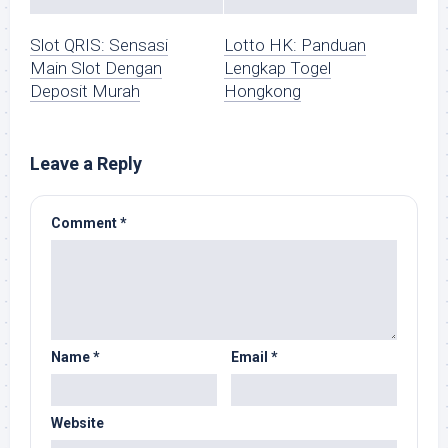
Slot QRIS: Sensasi
Lotto HK: Panduan
Main Slot Dengan
Lengkap Togel
Deposit Murah
Hongkong
Leave a Reply
Comment
*
Name
*
Email
*
Website