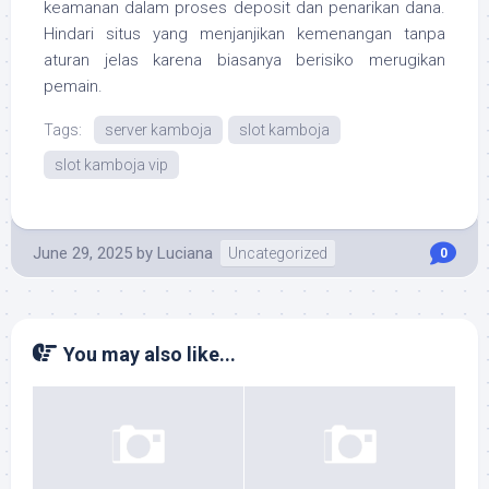
keamanan dalam proses deposit dan penarikan dana.
Hindari situs yang menjanjikan kemenangan tanpa
aturan jelas karena biasanya berisiko merugikan
pemain.
Tags:
server kamboja
slot kamboja
slot kamboja vip
June 29, 2025
by
Luciana
Uncategorized
0
You may also like...