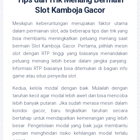
Slot Kamboja Gacor
Meskipun keberuntungan merupakan faktor utama
dalam permainan slot, ada beberapa tips dan trik yang
bisa membantu meningkatkan peluang menang saat
bermain Slot Kamboja Gacor. Pertama, pilihlah mesin
slot dengan RTP tinggi yang biasanya menandakan
peluang menang lebih besar dalam jangka panjang.
Informasi RTP biasanya bisa ditemukan di bagian info
game atau situs penyedia slot.
Kedua, kelola modal dengan baik. Mulailah dengan
taruhan kecil agar modal lebih awet dan bisa mencoba
lebih banyak putaran. Jika sudah merasa mesin dalam
kondisi gacor, baru tingkatkan taruhan secara
bertahap untuk mendapatkan kemenangan yang lebih
besar. Pengelolaan modal yang baik juga membantu
pemain menghindari risiko kehilangan modal terlalu