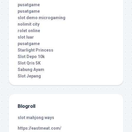
pusatgame
pusatgame
slot demo microgaming
nolimit city
rolet online
slot luar
pusatgame
Starlight Princess
Slot Depo 10k
Slot Qris 5K
Sabung Ayam
Slot Jepang
Blogroll
slot mahjong ways
https://eastmeat.com/