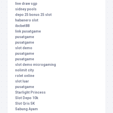
live draw sgp
sidney pools
depo 25 bonus 25 slot
habanero slot
ibcbet88
link pusatgame
pusatgame
pusatgame
slot demo
pusatgame
pusatgame
slot demo microgaming
nolimit city
rolet online
slot luar
pusatgame
Starlight Princess
Slot Depo 10k
Slot Qris 5K
Sabung Ayam