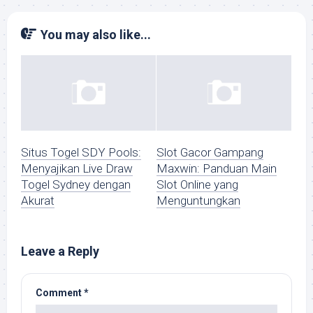
You may also like...
Situs Togel SDY Pools:
Slot Gacor Gampang
Menyajikan Live Draw
Maxwin: Panduan Main
Togel Sydney dengan
Slot Online yang
Akurat
Menguntungkan
Leave a Reply
Comment
*