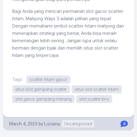
Bagi Anda yang mencari permainan slot gacor scatter
hitam, Mahjong Ways 3 adalah pilihan yang tepat.
Dengan memahami simbol scatter hitam mahjong dan
menerapkan strategi yang benar, Anda bisa meraih
kemenangan lebih sering. Jangan lupa untuk selalu
bermain dengan bijak dan memilih situs slot scatter
hitam yang terpercaya.
Tags:
scatter hitam gacor
situs slot gampang scatter
situs slot scatter hitam
slot gacor gampang menang
slot scatter biru
March 4, 2025
by
Luciana
Uncategorized
0