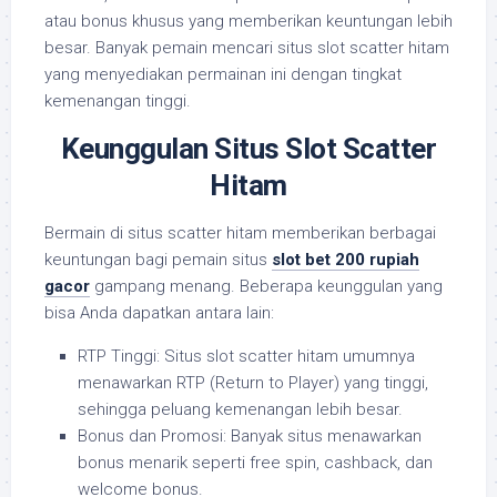
atau bonus khusus yang memberikan keuntungan lebih
besar. Banyak pemain mencari situs slot scatter hitam
yang menyediakan permainan ini dengan tingkat
kemenangan tinggi.
Keunggulan Situs Slot Scatter
Hitam
Bermain di situs scatter hitam memberikan berbagai
keuntungan bagi pemain situs
slot bet 200 rupiah
gacor
gampang menang
. Beberapa keunggulan yang
bisa Anda dapatkan antara lain:
RTP Tinggi: Situs slot scatter hitam umumnya
menawarkan RTP (Return to Player) yang tinggi,
sehingga peluang kemenangan lebih besar.
Bonus dan Promosi: Banyak situs menawarkan
bonus menarik seperti free spin, cashback, dan
welcome bonus.