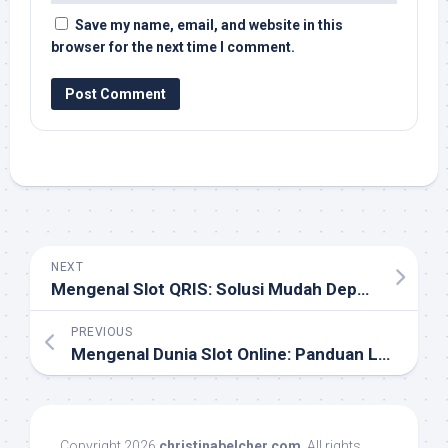
Save my name, email, and website in this
browser for the next time I comment.
NEXT
Mengenal Slot QRIS: Solusi Mudah Deposit Slot Online dengan Nominal Terjangkau
PREVIOUS
Mengenal Dunia Slot Online: Panduan Lengkap Bermain di Situs Slot Gacor
Copyright 2026
christinabelcher.com
. All rights