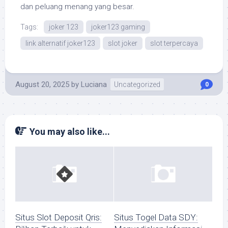
dan peluang menang yang besar.
Tags:
joker 123
joker123 gaming
link alternatif joker123
slot joker
slot terpercaya
August 20, 2025
by
Luciana
Uncategorized
0
You may also like...
Situs Slot Deposit Qris:
Situs Togel Data SDY: