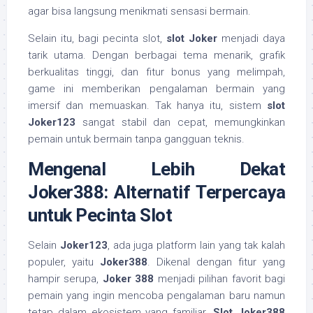
agar bisa langsung menikmati sensasi bermain.
Selain itu, bagi pecinta slot,
slot Joker
menjadi daya
tarik utama. Dengan berbagai tema menarik, grafik
berkualitas tinggi, dan fitur bonus yang melimpah,
game ini memberikan pengalaman bermain yang
imersif dan memuaskan. Tak hanya itu, sistem
slot
Joker123
sangat stabil dan cepat, memungkinkan
pemain untuk bermain tanpa gangguan teknis.
Mengenal Lebih Dekat
Joker388: Alternatif Terpercaya
untuk Pecinta Slot
Selain
Joker123
, ada juga platform lain yang tak kalah
populer, yaitu
Joker388
. Dikenal dengan fitur yang
hampir serupa,
Joker 388
menjadi pilihan favorit bagi
pemain yang ingin mencoba pengalaman baru namun
tetap dalam ekosistem yang familiar.
Slot Joker388