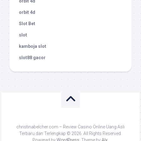
orbit 4d
orbit 4d
Slot Bet
slot
kamboja slot
slot88 gacor
christinabelcher.com – Review Casino Online Uang Asli
Terbaru dan Terlengkap © 2026. All Rights Reserved.
Powered by
WordPress
. Theme by
Alx
.