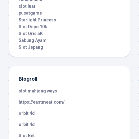
slot luar
pusatgame
Starlight Princess
Slot Depo 10k
Slot Qris 5K
Sabung Ayam
Slot Jepang
Blogroll
slot mahjong ways
https://eastmeat.com/
orbit 4d
orbit 4d
Slot Bet