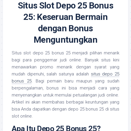
Situs Slot Depo 25 Bonus
25: Keseruan Bermain
dengan Bonus
Menguntungkan
Situs slot depo 25 bonus 25 menjadi pilihan menarik
bagi para penggemar judi online. Banyak situs kini
menawarkan promo menarik dengan syarat yang
mudah dipenuhi, salah satunya adalah
situs depo 25
bonus 25
. Bagi pemain baru maupun yang sudah
berpengalaman, bonus ini bisa menjadi cara yang
menyenangkan untuk memulai petualangan judi online.
Artikel ini akan membahas berbagai keuntungan yang
bisa Anda dapatkan dengan depo 25 bonus 25 di situs
slot online.
Apa Itu Depo 25 Bonus 25?