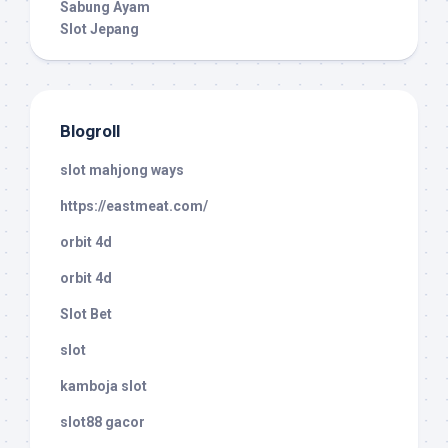
Sabung Ayam
Slot Jepang
Blogroll
slot mahjong ways
https://eastmeat.com/
orbit 4d
orbit 4d
Slot Bet
slot
kamboja slot
slot88 gacor