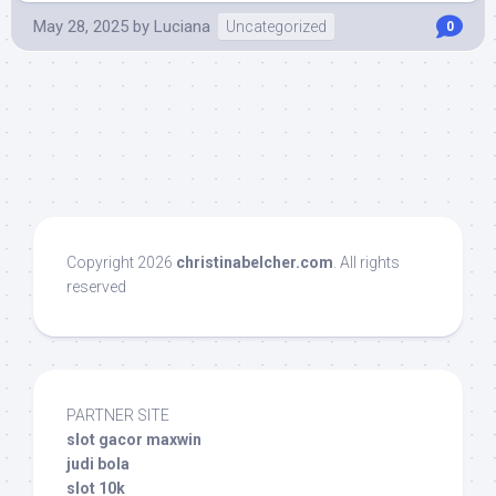
May 28, 2025
by
Luciana
Uncategorized
0
Copyright 2026
christinabelcher.com
. All rights
reserved
PARTNER SITE
slot gacor maxwin
judi bola
slot 10k