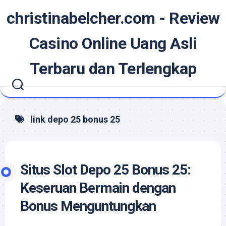
Skip
christinabelcher.com - Review
to
content
Casino Online Uang Asli
Terbaru dan Terlengkap
link depo 25 bonus 25
Situs Slot Depo 25 Bonus 25:
Keseruan Bermain dengan
Bonus Menguntungkan