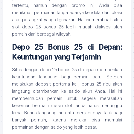
tertentu, namun dengan promo ini, Anda bisa
menikmati permainan tanpa adanya kendala dari lokasi
atau perangkat yang digunakan. Hal ini membuat situs
slot depo 25 bonus 25 lebih mudah diakses oleh
pemain dari berbagai wilayah.
Depo 25 Bonus 25 di Depan:
Keuntungan yang Terjamin
Situs dengan depo 25 bonus 25 di depan memberikan
keuntungan langsung bagi pemain baru. Setelah
melakukan deposit pertama kali, bonus 25 ribu akan
langsung ditambahkan ke saldo akun Anda. Hal ini
mempermudah pemain untuk segera merasakan
keseruan bermain mesin slot tanpa harus menunggu
lama. Bonus langsung ini tentu menjadi daya tarik bagi
banyak pemain, karena mereka bisa memulai
permainan dengan saldo yang lebih besar.