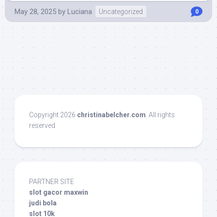
May 28, 2025
by
Luciana
Uncategorized
0
Copyright 2026
christinabelcher.com
. All rights
reserved
PARTNER SITE
slot gacor maxwin
judi bola
slot 10k