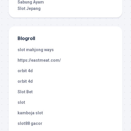
Sabung Ayam
Slot Jepang
Blogroll
slot mahjong ways
https://eastmeat.com/
orbit 4d
orbit 4d
Slot Bet
slot
kamboja slot
slot88 gacor