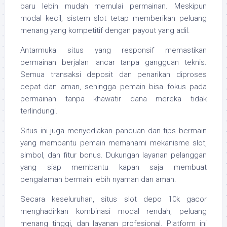
baru lebih mudah memulai permainan. Meskipun
modal kecil, sistem slot tetap memberikan peluang
menang yang kompetitif dengan payout yang adil.
Antarmuka situs yang responsif memastikan
permainan berjalan lancar tanpa gangguan teknis.
Semua transaksi deposit dan penarikan diproses
cepat dan aman, sehingga pemain bisa fokus pada
permainan tanpa khawatir dana mereka tidak
terlindungi.
Situs ini juga menyediakan panduan dan tips bermain
yang membantu pemain memahami mekanisme slot,
simbol, dan fitur bonus. Dukungan layanan pelanggan
yang siap membantu kapan saja membuat
pengalaman bermain lebih nyaman dan aman.
Secara keseluruhan, situs slot depo 10k gacor
menghadirkan kombinasi modal rendah, peluang
menang tinggi, dan layanan profesional. Platform ini