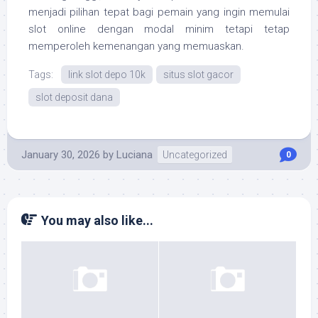
menjadi pilihan tepat bagi pemain yang ingin memulai
slot online dengan modal minim tetapi tetap
memperoleh kemenangan yang memuaskan.
Tags:
link slot depo 10k
situs slot gacor
slot deposit dana
January 30, 2026
by
Luciana
Uncategorized
0
You may also like...