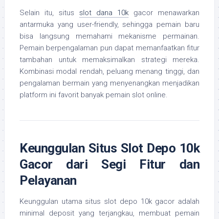
Selain itu, situs
slot dana 10k
gacor menawarkan
antarmuka yang user-friendly, sehingga pemain baru
bisa langsung memahami mekanisme permainan.
Pemain berpengalaman pun dapat memanfaatkan fitur
tambahan untuk memaksimalkan strategi mereka.
Kombinasi modal rendah, peluang menang tinggi, dan
pengalaman bermain yang menyenangkan menjadikan
platform ini favorit banyak pemain slot online.
Keunggulan Situs Slot Depo 10k
Gacor dari Segi Fitur dan
Pelayanan
Keunggulan utama situs slot depo 10k gacor adalah
minimal deposit yang terjangkau, membuat pemain