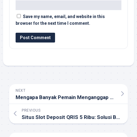
Save my name, email, and website in this
browser for the next time I comment.
NEXT
Mengapa Banyak Pemain Menganggap Gates of Olympus Sebagai Slot Gacor?
PREVIOUS
Situs Slot Deposit QRIS 5 Ribu: Solusi Bermain Slot dengan Modal Terjangkau