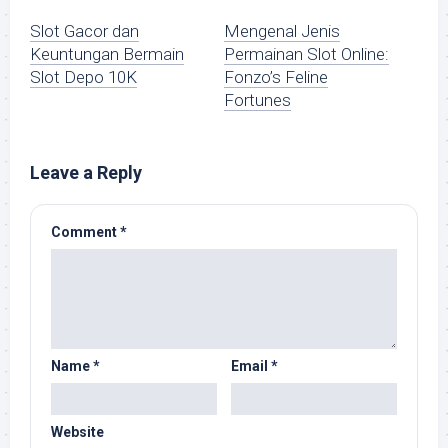
Slot Gacor dan
Mengenal Jenis
Keuntungan Bermain
Permainan Slot Online:
Slot Depo 10K
Fonzo’s Feline
Fortunes
Leave a Reply
Comment
*
Name
*
Email
*
Website