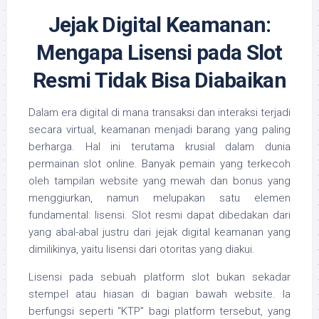
Jejak Digital Keamanan:
Mengapa Lisensi pada Slot
Resmi Tidak Bisa Diabaikan
Dalam era digital di mana transaksi dan interaksi terjadi
secara virtual, keamanan menjadi barang yang paling
berharga. Hal ini terutama krusial dalam dunia
permainan slot online. Banyak pemain yang terkecoh
oleh tampilan website yang mewah dan bonus yang
menggiurkan, namun melupakan satu elemen
fundamental: lisensi. Slot resmi dapat dibedakan dari
yang abal-abal justru dari jejak digital keamanan yang
dimilikinya, yaitu lisensi dari otoritas yang diakui.
Lisensi pada sebuah platform slot bukan sekadar
stempel atau hiasan di bagian bawah website. Ia
berfungsi seperti “KTP” bagi platform tersebut, yang