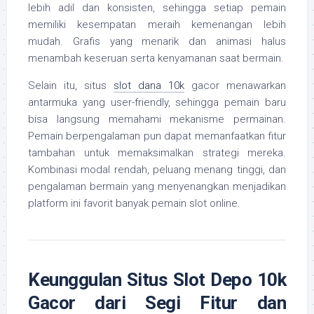
lebih adil dan konsisten, sehingga setiap pemain
memiliki kesempatan meraih kemenangan lebih
mudah. Grafis yang menarik dan animasi halus
menambah keseruan serta kenyamanan saat bermain.
Selain itu, situs
slot dana 10k
gacor menawarkan
antarmuka yang user-friendly, sehingga pemain baru
bisa langsung memahami mekanisme permainan.
Pemain berpengalaman pun dapat memanfaatkan fitur
tambahan untuk memaksimalkan strategi mereka.
Kombinasi modal rendah, peluang menang tinggi, dan
pengalaman bermain yang menyenangkan menjadikan
platform ini favorit banyak pemain slot online.
Keunggulan Situs Slot Depo 10k
Gacor dari Segi Fitur dan