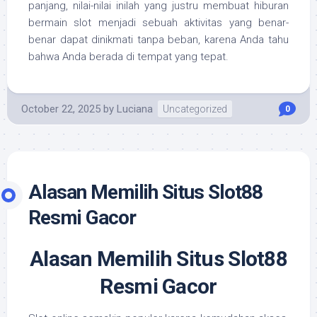
panjang, nilai-nilai inilah yang justru membuat hiburan
bermain slot menjadi sebuah aktivitas yang benar-
benar dapat dinikmati tanpa beban, karena Anda tahu
bahwa Anda berada di tempat yang tepat.
October 22, 2025
by
Luciana
Uncategorized
0
Alasan Memilih Situs Slot88
Resmi Gacor
Alasan Memilih Situs Slot88
Resmi Gacor