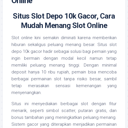
Online
Situs Slot Depo 10k Gacor, Cara
Mudah Menang Slot Online
Slot online kini semakin diminati karena memberikan
hiburan sekaligus peluang menang besar. Situs slot
depo 10k gacor hadir sebagai solusi bagi pemain yang
ingin bermain dengan modal kecil namun tetap
memiliki peluang menang tinggi. Dengan minimal
deposit hanya 10 ribu rupiah, pemain bisa mencoba
berbagai permainan slot tanpa risiko besar, sambil
tetap merasakan sensasi kemenangan yang
menyenangkan.
Situs ini menyediakan berbagai slot dengan fitur
menarik, seperti simbol scatter, putaran gratis, dan
bonus tambahan yang meningkatkan peluang menang.
Sistem gacor yang diterapkan menjadikan permainan