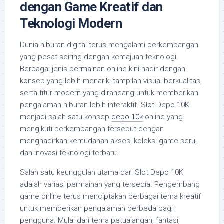
dengan Game Kreatif dan
Teknologi Modern
Dunia hiburan digital terus mengalami perkembangan
yang pesat seiring dengan kemajuan teknologi.
Berbagai jenis permainan online kini hadir dengan
konsep yang lebih menarik, tampilan visual berkualitas,
serta fitur modern yang dirancang untuk memberikan
pengalaman hiburan lebih interaktif. Slot Depo 10K
menjadi salah satu konsep
depo 10k
online yang
mengikuti perkembangan tersebut dengan
menghadirkan kemudahan akses, koleksi game seru,
dan inovasi teknologi terbaru.
Salah satu keunggulan utama dari Slot Depo 10K
adalah variasi permainan yang tersedia. Pengembang
game online terus menciptakan berbagai tema kreatif
untuk memberikan pengalaman berbeda bagi
pengguna. Mulai dari tema petualangan, fantasi,