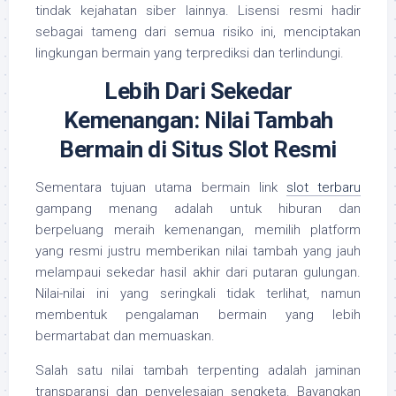
tindak kejahatan siber lainnya. Lisensi resmi hadir
sebagai tameng dari semua risiko ini, menciptakan
lingkungan bermain yang terprediksi dan terlindungi.
Lebih Dari Sekedar
Kemenangan: Nilai Tambah
Bermain di Situs Slot Resmi
Sementara tujuan utama bermain link
slot terbaru
gampang menang adalah untuk hiburan dan
berpeluang meraih kemenangan, memilih platform
yang resmi justru memberikan nilai tambah yang jauh
melampaui sekedar hasil akhir dari putaran gulungan.
Nilai-nilai ini yang seringkali tidak terlihat, namun
membentuk pengalaman bermain yang lebih
bermartabat dan memuaskan.
Salah satu nilai tambah terpenting adalah jaminan
transparansi dan penyelesaian sengketa. Bayangkan