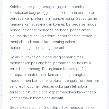
Koleksi game yang beragam juga memberikan
kebebasan bagi pengguna untuk memilih permainan
berdasarkan preferensi masing-masing. Setiap game
menawarkan suasana dan konsep berbeda sehingga
pengguna dapat mencoba berbagai pengalaman
hiburan dalam satu platform. Keberagaman tersebut
menjadi salah satu faktor penting dalam
perkembangan industri game online.
Selain itu, teknologi digital yang semakin maju
memberikan peluang bagi permainan online untuk
terus berkembang. Peningkatan kualitas grafis,
kecepatan sistem, dan kemampuan perangkat
modern membantu menciptakan pengalaman bermain
yang lebih optimal. Dengan dukungan teknologi
tersebut, hiburan digital dapat menghadirkan konsep
yang semakin kreatif dan inovatif.
Secara keseluruhan, Slot Depo 10K menggambarkan