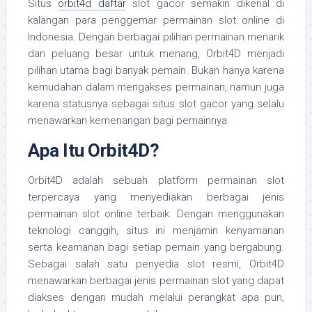
Situs
orbit4d daftar
slot gacor
semakin dikenal di
kalangan para penggemar permainan slot online di
Indonesia. Dengan berbagai pilihan permainan menarik
dan peluang besar untuk menang, Orbit4D menjadi
pilihan utama bagi banyak pemain. Bukan hanya karena
kemudahan dalam mengakses permainan, namun juga
karena statusnya sebagai situs slot gacor yang selalu
menawarkan kemenangan bagi pemainnya.
Apa Itu Orbit4D?
Orbit4D adalah sebuah platform permainan slot
terpercaya yang menyediakan berbagai jenis
permainan slot online terbaik. Dengan menggunakan
teknologi canggih, situs ini menjamin kenyamanan
serta keamanan bagi setiap pemain yang bergabung.
Sebagai salah satu penyedia slot resmi, Orbit4D
menawarkan berbagai jenis permainan slot yang dapat
diakses dengan mudah melalui perangkat apa pun,