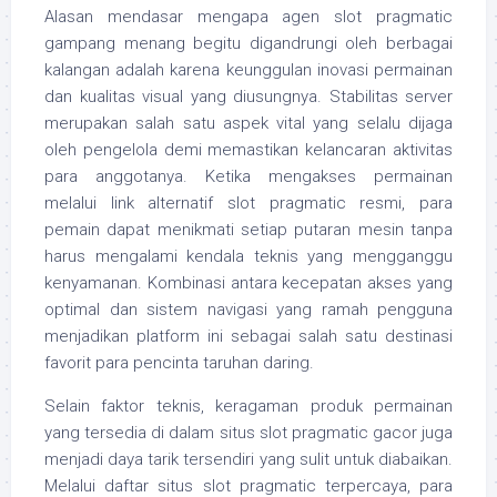
Alasan mendasar mengapa agen slot pragmatic
gampang menang begitu digandrungi oleh berbagai
kalangan adalah karena keunggulan inovasi permainan
dan kualitas visual yang diusungnya. Stabilitas server
merupakan salah satu aspek vital yang selalu dijaga
oleh pengelola demi memastikan kelancaran aktivitas
para anggotanya. Ketika mengakses permainan
melalui link alternatif slot pragmatic resmi, para
pemain dapat menikmati setiap putaran mesin tanpa
harus mengalami kendala teknis yang mengganggu
kenyamanan. Kombinasi antara kecepatan akses yang
optimal dan sistem navigasi yang ramah pengguna
menjadikan platform ini sebagai salah satu destinasi
favorit para pencinta taruhan daring.
Selain faktor teknis, keragaman produk permainan
yang tersedia di dalam situs slot pragmatic gacor juga
menjadi daya tarik tersendiri yang sulit untuk diabaikan.
Melalui daftar situs slot pragmatic terpercaya, para