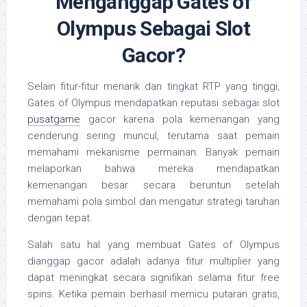
Menganggap Gates of
Olympus Sebagai Slot
Gacor?
Selain fitur-fitur menarik dan tingkat RTP yang tinggi,
Gates of Olympus mendapatkan reputasi sebagai slot
pusatgame
gacor karena pola kemenangan yang
cenderung sering muncul, terutama saat pemain
memahami mekanisme permainan. Banyak pemain
melaporkan bahwa mereka mendapatkan
kemenangan besar secara beruntun setelah
memahami pola simbol dan mengatur strategi taruhan
dengan tepat.
Salah satu hal yang membuat Gates of Olympus
dianggap gacor adalah adanya fitur multiplier yang
dapat meningkat secara signifikan selama fitur free
spins. Ketika pemain berhasil memicu putaran gratis,