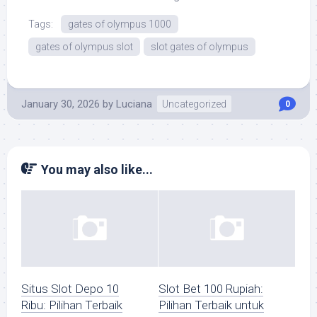
Tags:
gates of olympus 1000
gates of olympus slot
slot gates of olympus
January 30, 2026
by
Luciana
Uncategorized
0
You may also like...
Situs Slot Depo 10
Slot Bet 100 Rupiah:
Ribu: Pilihan Terbaik
Pilihan Terbaik untuk