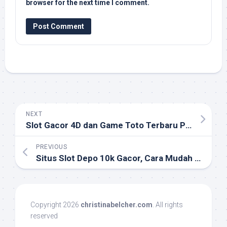
browser for the next time I comment.
NEXT
Slot Gacor 4D dan Game Toto Terbaru Paling Dicari
PREVIOUS
Situs Slot Depo 10k Gacor, Cara Mudah Menang Slot Online
Copyright 2026
christinabelcher.com
. All rights
reserved