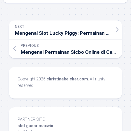
NEXT
Mengenal Slot Lucky Piggy: Permainan Slot yang Menghibur dan Menguntungkan
PREVIOUS
Mengenal Permainan Sicbo Online di Casino
Copyright 2026
christinabelcher.com
. All rights
reserved
PARTNER SITE
slot gacor maxwin