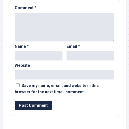
Comment
*
Name
*
Email
*
Website
Save my name, email, and website in this
browser for the next time I comment.