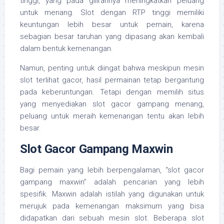
tinggi, yang pada gilirannya meningkatkan peluang
untuk menang. Slot dengan RTP tinggi memiliki
keuntungan lebih besar untuk pemain, karena
sebagian besar taruhan yang dipasang akan kembali
dalam bentuk kemenangan.
Namun, penting untuk diingat bahwa meskipun mesin
slot terlihat gacor, hasil permainan tetap bergantung
pada keberuntungan. Tetapi dengan memilih situs
yang menyediakan slot gacor gampang menang,
peluang untuk meraih kemenangan tentu akan lebih
besar.
Slot Gacor Gampang Maxwin
Bagi pemain yang lebih berpengalaman, “slot gacor
gampang maxwin” adalah pencarian yang lebih
spesifik. Maxwin adalah istilah yang digunakan untuk
merujuk pada kemenangan maksimum yang bisa
didapatkan dari sebuah mesin slot. Beberapa slot