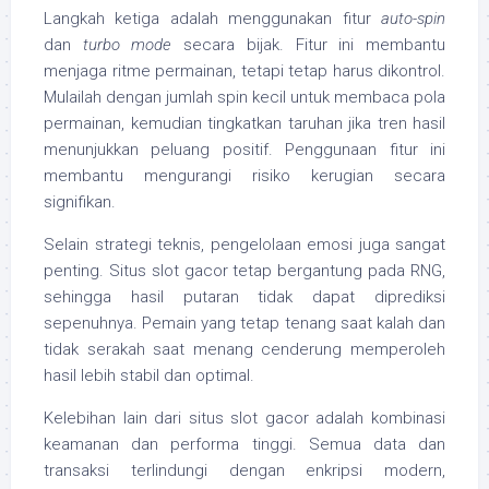
Langkah ketiga adalah menggunakan fitur
auto-spin
dan
turbo mode
secara bijak. Fitur ini membantu
menjaga ritme permainan, tetapi tetap harus dikontrol.
Mulailah dengan jumlah spin kecil untuk membaca pola
permainan, kemudian tingkatkan taruhan jika tren hasil
menunjukkan peluang positif. Penggunaan fitur ini
membantu mengurangi risiko kerugian secara
signifikan.
Selain strategi teknis, pengelolaan emosi juga sangat
penting. Situs slot gacor tetap bergantung pada RNG,
sehingga hasil putaran tidak dapat diprediksi
sepenuhnya. Pemain yang tetap tenang saat kalah dan
tidak serakah saat menang cenderung memperoleh
hasil lebih stabil dan optimal.
Kelebihan lain dari situs slot gacor adalah kombinasi
keamanan dan performa tinggi. Semua data dan
transaksi terlindungi dengan enkripsi modern,