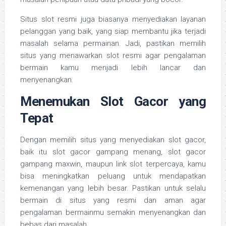
Situs slot resmi juga biasanya menyediakan layanan
pelanggan yang baik, yang siap membantu jika terjadi
masalah selama permainan. Jadi, pastikan memilih
situs yang menawarkan slot resmi agar pengalaman
bermain kamu menjadi lebih lancar dan
menyenangkan.
Menemukan Slot Gacor yang
Tepat
Dengan memilih situs yang menyediakan slot gacor,
baik itu slot gacor gampang menang, slot gacor
gampang maxwin, maupun link slot terpercaya, kamu
bisa meningkatkan peluang untuk mendapatkan
kemenangan yang lebih besar. Pastikan untuk selalu
bermain di situs yang resmi dan aman agar
pengalaman bermainmu semakin menyenangkan dan
bebas dari masalah.