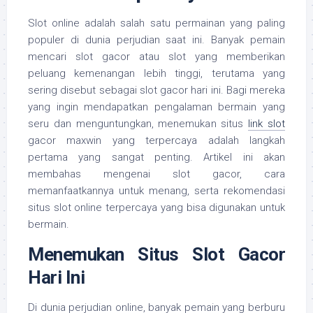
Slot online adalah salah satu permainan yang paling
populer di dunia perjudian saat ini. Banyak pemain
mencari slot gacor atau slot yang memberikan
peluang kemenangan lebih tinggi, terutama yang
sering disebut sebagai slot gacor hari ini. Bagi mereka
yang ingin mendapatkan pengalaman bermain yang
seru dan menguntungkan, menemukan situs
link slot
gacor maxwin yang terpercaya adalah langkah
pertama yang sangat penting. Artikel ini akan
membahas mengenai slot gacor, cara
memanfaatkannya untuk menang, serta rekomendasi
situs slot online terpercaya yang bisa digunakan untuk
bermain.
Menemukan Situs Slot Gacor
Hari Ini
Di dunia perjudian online, banyak pemain yang berburu