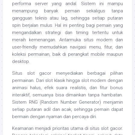
performa server yang andal. Sistem ini mampu
menampung banyak pemain sekaligus tanpa
gangguan teknis atau lag, sehingga setiap putaran
spin berjalan mulus. Hal ini penting bagi pemain yang
mengandalkan strategi dan timing tertentu untuk
meraih kemenangan. Antarmuka situs modern dan
user-friendly memudahkan navigasi menu, fitur, dan
koleksi permainan, baik di perangkat mobile maupun
desktop.
Situs slot gacor menyediakan berbagai pilihan
permainan. Dari slot klasik hingga slot modern dengan
animasi halus, efek suara realistis, dan fitur bonus
interaktif, semuanya bisa dimainkan tanpa hambatan.
Sistem RNG (Random Number Generator) menjamin
setiap putaran adil dan acak, sehingga pemain dapat
bermain dengan nyaman dan percaya diri.
Keamanan menjadi prioritas utama di situs slot gacor.