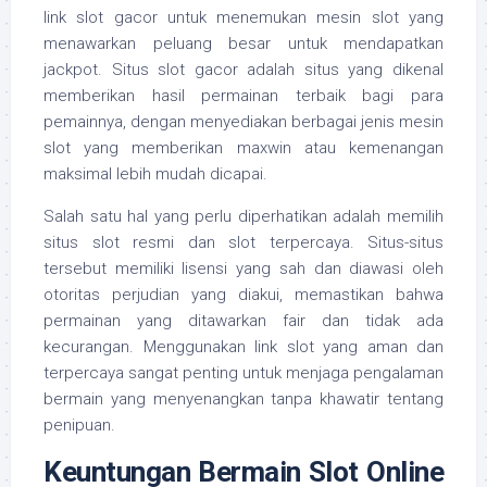
link slot gacor untuk menemukan mesin slot yang
menawarkan peluang besar untuk mendapatkan
jackpot. Situs slot gacor adalah situs yang dikenal
memberikan hasil permainan terbaik bagi para
pemainnya, dengan menyediakan berbagai jenis mesin
slot yang memberikan maxwin atau kemenangan
maksimal lebih mudah dicapai.
Salah satu hal yang perlu diperhatikan adalah memilih
situs slot resmi dan slot terpercaya. Situs-situs
tersebut memiliki lisensi yang sah dan diawasi oleh
otoritas perjudian yang diakui, memastikan bahwa
permainan yang ditawarkan fair dan tidak ada
kecurangan. Menggunakan link slot yang aman dan
terpercaya sangat penting untuk menjaga pengalaman
bermain yang menyenangkan tanpa khawatir tentang
penipuan.
Keuntungan Bermain Slot Online