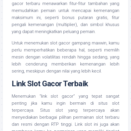
gacor terbaru menawarkan fitur-fitur tambahan yang
memudahkan pemain untuk mencapai kemenangan
maksimum ini, seperti bonus putaran gratis, fitur
pengali kemenangan (multiplier), dan simbol khusus
yang dapat meningkatkan peluang pemain.
Untuk menemukan slot gacor gampang maxwin, kamu
perlu memperhatikan beberapa hal, seperti memilih
mesin dengan volatilitas rendah hingga sedang, yang
lebih cenderung memberikan kemenangan lebih
sering, meskipun dengan nilai yang lebih kecil.
Link Slot Gacor Terbaik
Menemukan “link slot gacor” yang tepat sangat
penting jika kamu ingin bermain di situs slot
terpercaya. Situs slot yang terpercaya akan
menyediakan berbagai pilihan permainan slot terbaru
dan resmi dengan RTP tinggi. Link slot ini juga akan