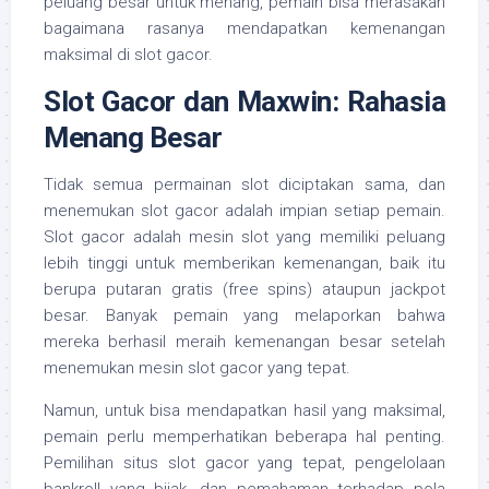
peluang besar untuk menang, pemain bisa merasakan
bagaimana rasanya mendapatkan kemenangan
maksimal di slot gacor.
Slot Gacor dan Maxwin: Rahasia
Menang Besar
Tidak semua permainan slot diciptakan sama, dan
menemukan slot gacor adalah impian setiap pemain.
Slot gacor adalah mesin slot yang memiliki peluang
lebih tinggi untuk memberikan kemenangan, baik itu
berupa putaran gratis (free spins) ataupun jackpot
besar. Banyak pemain yang melaporkan bahwa
mereka berhasil meraih kemenangan besar setelah
menemukan mesin slot gacor yang tepat.
Namun, untuk bisa mendapatkan hasil yang maksimal,
pemain perlu memperhatikan beberapa hal penting.
Pemilihan situs slot gacor yang tepat, pengelolaan