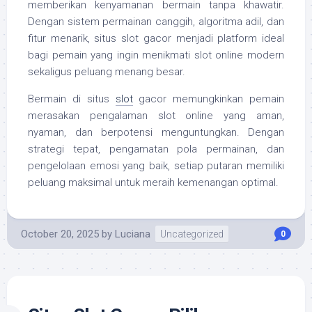
memberikan kenyamanan bermain tanpa khawatir.
Dengan sistem permainan canggih, algoritma adil, dan
fitur menarik, situs slot gacor menjadi platform ideal
bagi pemain yang ingin menikmati slot online modern
sekaligus peluang menang besar.
Bermain di situs
slot
gacor memungkinkan pemain
merasakan pengalaman slot online yang aman,
nyaman, dan berpotensi menguntungkan. Dengan
strategi tepat, pengamatan pola permainan, dan
pengelolaan emosi yang baik, setiap putaran memiliki
peluang maksimal untuk meraih kemenangan optimal.
October 20, 2025
by
Luciana
Uncategorized
0