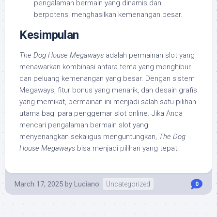
pengalaman bermain yang dinamis dan
berpotensi menghasilkan kemenangan besar.
Kesimpulan
The Dog House Megaways
adalah permainan slot yang
menawarkan kombinasi antara tema yang menghibur
dan peluang kemenangan yang besar. Dengan sistem
Megaways, fitur bonus yang menarik, dan desain grafis
yang memikat, permainan ini menjadi salah satu pilihan
utama bagi para penggemar slot online. Jika Anda
mencari pengalaman bermain slot yang
menyenangkan sekaligus menguntungkan,
The Dog
House Megaways
bisa menjadi pilihan yang tepat.
March 17, 2025
by
Luciano
Uncategorized
0