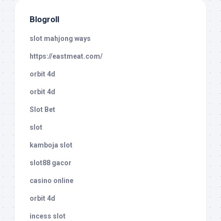
Blogroll
slot mahjong ways
https://eastmeat.com/
orbit 4d
orbit 4d
Slot Bet
slot
kamboja slot
slot88 gacor
casino online
orbit 4d
incess slot