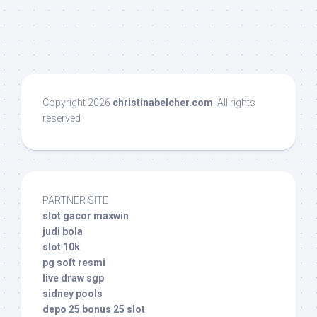
Copyright 2026
christinabelcher.com
. All rights
reserved
PARTNER SITE
slot gacor maxwin
judi bola
slot 10k
pg soft resmi
live draw sgp
sidney pools
depo 25 bonus 25 slot