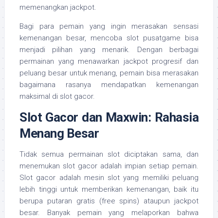
memenangkan jackpot.
Bagi para pemain yang ingin merasakan sensasi
kemenangan besar, mencoba slot pusatgame bisa
menjadi pilihan yang menarik. Dengan berbagai
permainan yang menawarkan jackpot progresif dan
peluang besar untuk menang, pemain bisa merasakan
bagaimana rasanya mendapatkan kemenangan
maksimal di slot gacor.
Slot Gacor dan Maxwin: Rahasia
Menang Besar
Tidak semua permainan slot diciptakan sama, dan
menemukan slot gacor adalah impian setiap pemain.
Slot gacor adalah mesin slot yang memiliki peluang
lebih tinggi untuk memberikan kemenangan, baik itu
berupa putaran gratis (free spins) ataupun jackpot
besar. Banyak pemain yang melaporkan bahwa