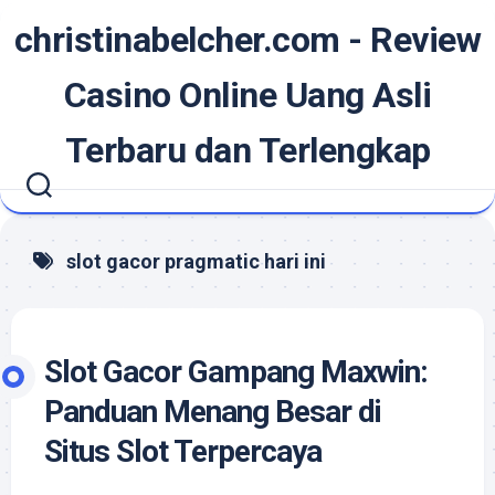
Skip
christinabelcher.com - Review
to
content
Casino Online Uang Asli
Terbaru dan Terlengkap
slot gacor pragmatic hari ini
Slot Gacor Gampang Maxwin:
Panduan Menang Besar di
Situs Slot Terpercaya