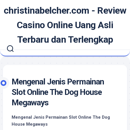
Skip
christinabelcher.com - Review
to
content
Casino Online Uang Asli
Terbaru dan Terlengkap
Mengenal Jenis Permainan
Slot Online The Dog House
Megaways
Mengenal Jenis Permainan Slot Online The Dog
House Megaways