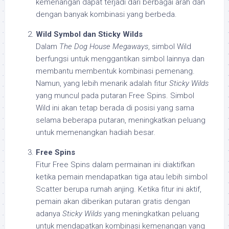
kemenangan dapat terjadi dari berbagai arah dan
dengan banyak kombinasi yang berbeda.
Wild Symbol dan Sticky Wilds
Dalam
The Dog House Megaways
, simbol Wild
berfungsi untuk menggantikan simbol lainnya dan
membantu membentuk kombinasi pemenang.
Namun, yang lebih menarik adalah fitur
Sticky Wilds
yang muncul pada putaran Free Spins. Simbol
Wild ini akan tetap berada di posisi yang sama
selama beberapa putaran, meningkatkan peluang
untuk memenangkan hadiah besar.
Free Spins
Fitur Free Spins dalam permainan ini diaktifkan
ketika pemain mendapatkan tiga atau lebih simbol
Scatter berupa rumah anjing. Ketika fitur ini aktif,
pemain akan diberikan putaran gratis dengan
adanya
Sticky Wilds
yang meningkatkan peluang
untuk mendapatkan kombinasi kemenangan yang