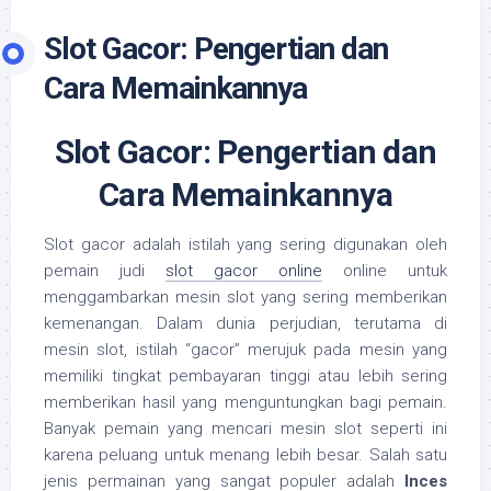
Slot Gacor: Pengertian dan
Cara Memainkannya
Slot Gacor: Pengertian dan
Cara Memainkannya
Slot gacor adalah istilah yang sering digunakan oleh
pemain judi
slot gacor online
online untuk
menggambarkan mesin slot yang sering memberikan
kemenangan. Dalam dunia perjudian, terutama di
mesin slot, istilah “gacor” merujuk pada mesin yang
memiliki tingkat pembayaran tinggi atau lebih sering
memberikan hasil yang menguntungkan bagi pemain.
Banyak pemain yang mencari mesin slot seperti ini
karena peluang untuk menang lebih besar. Salah satu
jenis permainan yang sangat populer adalah
Inces