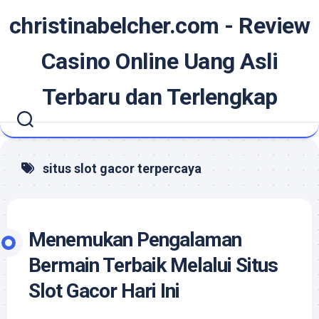
Skip
christinabelcher.com - Review
to
content
Casino Online Uang Asli
Terbaru dan Terlengkap
situs slot gacor terpercaya
Menemukan Pengalaman
Bermain Terbaik Melalui Situs
Slot Gacor Hari Ini