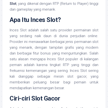
Slot
, yang dikenal dengan RTP (Return to Player) tinggi
dan gameplay yang menarik.
Apa Itu Inces Slot?
Inces Slot adalah salah satu provider permainan slot
yang sedang naik daun di dunia perjudian online.
Provider ini menawarkan berbagai jenis permainan slot
yang menarik, dengan tampilan grafis yang modern
dan berbagai fitur bonus yang menguntungkan. Salah
satu alasan mengapa Inces Slot populer di kalangan
pemain adalah karena tingkat RTP yang tinggi dan
frekuensi kemenangan yang sering. Inces Slot sering
kali dianggap sebagai mesin slot gacor, yang
memberikan peluang besar bagi pemain untuk
mendapatkan kemenangan besar.
Ciri-ciri Slot Gacor