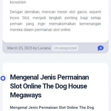
konsisten.
Dengan demikian, mencari mesin slot gacor, seperti
Inces Slot, menjadi langkah penting bagi setiap
pemain yang ingin memaksimalkan kemenangan
mereka dalam permainan slot online.
March 25, 2025
by
Luciana
Uncategorized
0
Mengenal Jenis Permainan
Slot Online The Dog House
Megaways
Mengenal Jenis Permainan Slot Online The Dog