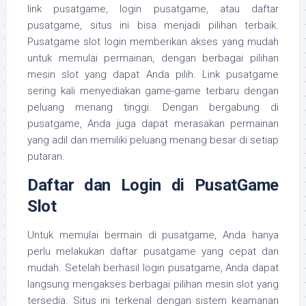
link pusatgame, login pusatgame, atau daftar
pusatgame, situs ini bisa menjadi pilihan terbaik.
Pusatgame slot login memberikan akses yang mudah
untuk memulai permainan, dengan berbagai pilihan
mesin slot yang dapat Anda pilih. Link pusatgame
sering kali menyediakan game-game terbaru dengan
peluang menang tinggi. Dengan bergabung di
pusatgame, Anda juga dapat merasakan permainan
yang adil dan memiliki peluang menang besar di setiap
putaran.
Daftar dan Login di PusatGame
Slot
Untuk memulai bermain di pusatgame, Anda hanya
perlu melakukan daftar pusatgame yang cepat dan
mudah. Setelah berhasil login pusatgame, Anda dapat
langsung mengakses berbagai pilihan mesin slot yang
tersedia. Situs ini terkenal dengan sistem keamanan