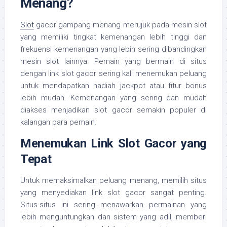
Menang?
Slot
gacor gampang menang merujuk pada mesin slot
yang memiliki tingkat kemenangan lebih tinggi dan
frekuensi kemenangan yang lebih sering dibandingkan
mesin slot lainnya. Pemain yang bermain di situs
dengan link slot gacor sering kali menemukan peluang
untuk mendapatkan hadiah jackpot atau fitur bonus
lebih mudah. Kemenangan yang sering dan mudah
diakses menjadikan slot gacor semakin populer di
kalangan para pemain.
Menemukan Link Slot Gacor yang
Tepat
Untuk memaksimalkan peluang menang, memilih situs
yang menyediakan link slot gacor sangat penting.
Situs-situs ini sering menawarkan permainan yang
lebih menguntungkan dan sistem yang adil, memberi