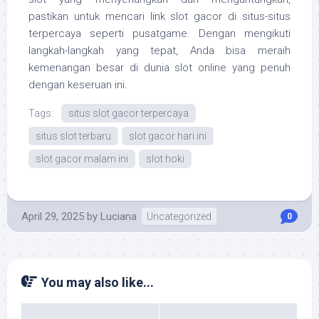
pastikan untuk mencari link slot gacor di situs-situs
terpercaya seperti pusatgame. Dengan mengikuti
langkah-langkah yang tepat, Anda bisa meraih
kemenangan besar di dunia slot online yang penuh
dengan keseruan ini.
Tags:
situs slot gacor terpercaya
situs slot terbaru
slot gacor hari ini
slot gacor malam ini
slot hoki
April 29, 2025
by
Luciana
Uncategorized
0
You may also like...