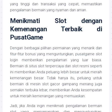
yang tinggi dan transaksi yang cepat, memastikan
pengalaman bermain yang nyaman dan aman.
Menikmati Slot dengan
Kemenangan Terbaik di
PusatGame
Dengan berbagai pilihan permainan yang menarik dan
fitur-fitur bonus yang menguntungkan, pusatgame slot
login memberikan pengalaman yang luar biasa.
Bermain di situs slot terpercaya dan slot resmi seperti
ini memberikan Anda peluang lebih besar untuk meraih
kemenangan besar. Tidak hanya itu, peluang untuk
bermain di mesin slot gacor gampang menang juga
semakin terbuka lebar, memberikan Anda kesempatan
untuk meraih kemenangan yang memuaskan.
Jadi, jika Anda ingin menikmati pengalaman bermain
slot yang menyenangkan dan menguntungkan,