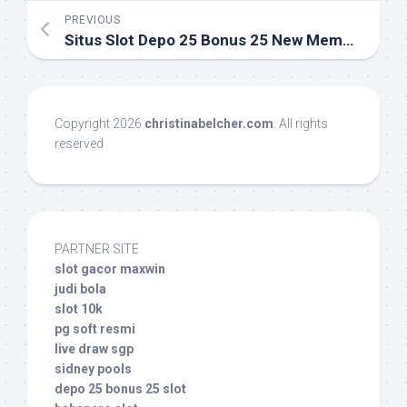
PREVIOUS
Situs Slot Depo 25 Bonus 25 New Member: Peluang Menarik di Dunia Perjudian Online
Copyright 2026
christinabelcher.com
. All rights
reserved
PARTNER SITE
slot gacor maxwin
judi bola
slot 10k
pg soft resmi
live draw sgp
sidney pools
depo 25 bonus 25 slot