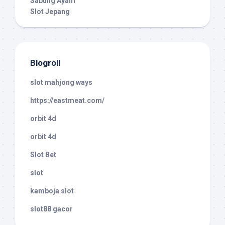
Sabung Ayam
Slot Jepang
Blogroll
slot mahjong ways
https://eastmeat.com/
orbit 4d
orbit 4d
Slot Bet
slot
kamboja slot
slot88 gacor