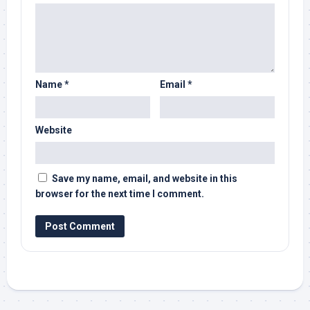
Name
*
Email
*
Website
Save my name, email, and website in this
browser for the next time I comment.