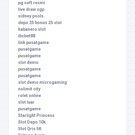
pg soft resmi
live draw sgp
sidney pools
depo 25 bonus 25 slot
habanero slot
ibcbet88
link pusatgame
pusatgame
pusatgame
slot demo
pusatgame
pusatgame
slot demo microgaming
nolimit city
rolet online
slot luar
pusatgame
Starlight Princess
Slot Depo 10k
Slot Qris 5K