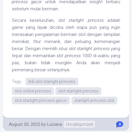
princess gacor
untuk mendapatkan insight terbaru
sebelum mulai bermain.
Secara keseluruhan,
slot starlight princess
adalah
game yang layak dicoba oleh siapa pun yang ingin
merasakan pengalaman bermain slot dengan tampilan
memikat, fitur menarik, dan peluang kemenangan
besar. Dengan memilih
situs slot starlight princess
yang
tepat dan memainkan
slot princess 1000
di waktu yang
pas, bukan tidak mungkin Anda akan menjadi
pemenang besar selanjutnya.
Tags:
link slot starlight princess
slot online princess
slot starlight princess
slot starlight princess gacor
starlight princess slot
August 20, 2025
by
Luciana
Uncategorized
0