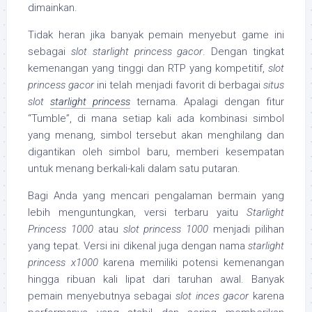
dimainkan.
Tidak heran jika banyak pemain menyebut game ini
sebagai
slot starlight princess gacor
. Dengan tingkat
kemenangan yang tinggi dan RTP yang kompetitif,
slot
princess gacor
ini telah menjadi favorit di berbagai
situs
slot
starlight princess
ternama. Apalagi dengan fitur
“Tumble”, di mana setiap kali ada kombinasi simbol
yang menang, simbol tersebut akan menghilang dan
digantikan oleh simbol baru, memberi kesempatan
untuk menang berkali-kali dalam satu putaran.
Bagi Anda yang mencari pengalaman bermain yang
lebih menguntungkan, versi terbaru yaitu
Starlight
Princess 1000
atau
slot princess 1000
menjadi pilihan
yang tepat. Versi ini dikenal juga dengan nama
starlight
princess x1000
karena memiliki potensi kemenangan
hingga ribuan kali lipat dari taruhan awal. Banyak
pemain menyebutnya sebagai
slot inces gacor
karena