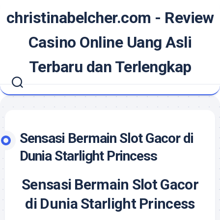
Skip
christinabelcher.com - Review
to
content
Casino Online Uang Asli
Terbaru dan Terlengkap
Sensasi Bermain Slot Gacor di
Dunia Starlight Princess
Sensasi Bermain Slot Gacor
di Dunia Starlight Princess