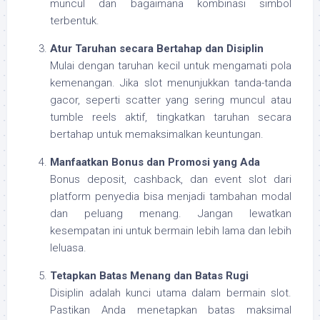
muncul dan bagaimana kombinasi simbol
terbentuk.
Atur Taruhan secara Bertahap dan Disiplin
Mulai dengan taruhan kecil untuk mengamati pola
kemenangan. Jika slot menunjukkan tanda-tanda
gacor, seperti scatter yang sering muncul atau
tumble reels aktif, tingkatkan taruhan secara
bertahap untuk memaksimalkan keuntungan.
Manfaatkan Bonus dan Promosi yang Ada
Bonus deposit, cashback, dan event slot dari
platform penyedia bisa menjadi tambahan modal
dan peluang menang. Jangan lewatkan
kesempatan ini untuk bermain lebih lama dan lebih
leluasa.
Tetapkan Batas Menang dan Batas Rugi
Disiplin adalah kunci utama dalam bermain slot.
Pastikan Anda menetapkan batas maksimal