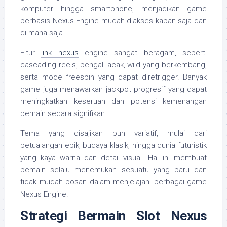
komputer hingga smartphone, menjadikan game
berbasis Nexus Engine mudah diakses kapan saja dan
di mana saja.
Fitur
link nexus
engine sangat beragam, seperti
cascading reels, pengali acak, wild yang berkembang,
serta mode freespin yang dapat diretrigger. Banyak
game juga menawarkan jackpot progresif yang dapat
meningkatkan keseruan dan potensi kemenangan
pemain secara signifikan.
Tema yang disajikan pun variatif, mulai dari
petualangan epik, budaya klasik, hingga dunia futuristik
yang kaya warna dan detail visual. Hal ini membuat
pemain selalu menemukan sesuatu yang baru dan
tidak mudah bosan dalam menjelajahi berbagai game
Nexus Engine.
Strategi Bermain Slot Nexus