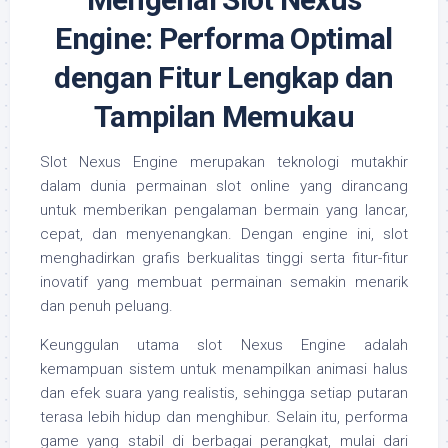
Engine: Performa Optimal
dengan Fitur Lengkap dan
Tampilan Memukau
Slot Nexus Engine merupakan teknologi mutakhir
dalam dunia permainan slot online yang dirancang
untuk memberikan pengalaman bermain yang lancar,
cepat, dan menyenangkan. Dengan engine ini, slot
menghadirkan grafis berkualitas tinggi serta fitur-fitur
inovatif yang membuat permainan semakin menarik
dan penuh peluang.
Keunggulan utama slot Nexus Engine adalah
kemampuan sistem untuk menampilkan animasi halus
dan efek suara yang realistis, sehingga setiap putaran
terasa lebih hidup dan menghibur. Selain itu, performa
game yang stabil di berbagai perangkat, mulai dari