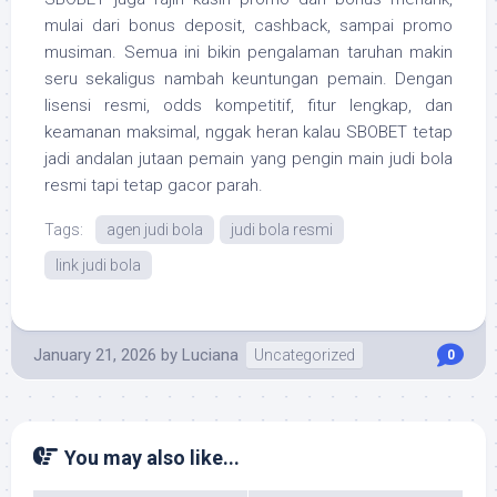
mulai dari bonus deposit, cashback, sampai promo
musiman. Semua ini bikin pengalaman taruhan makin
seru sekaligus nambah keuntungan pemain. Dengan
lisensi resmi, odds kompetitif, fitur lengkap, dan
keamanan maksimal, nggak heran kalau SBOBET tetap
jadi andalan jutaan pemain yang pengin main judi bola
resmi tapi tetap gacor parah.
Tags:
agen judi bola
judi bola resmi
link judi bola
January 21, 2026
by
Luciana
Uncategorized
0
You may also like...