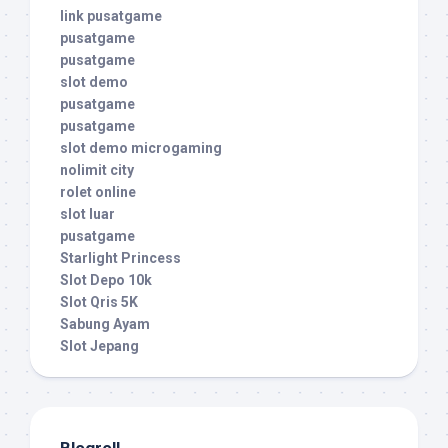
link pusatgame
pusatgame
pusatgame
slot demo
pusatgame
pusatgame
slot demo microgaming
nolimit city
rolet online
slot luar
pusatgame
Starlight Princess
Slot Depo 10k
Slot Qris 5K
Sabung Ayam
Slot Jepang