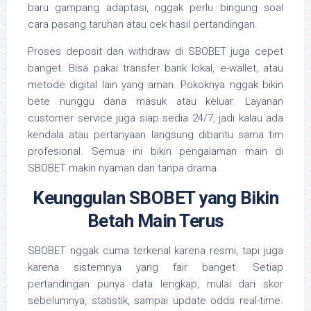
baru gampang adaptasi, nggak perlu bingung soal
cara pasang taruhan atau cek hasil pertandingan.
Proses deposit dan withdraw di SBOBET juga cepet
banget. Bisa pakai transfer bank lokal, e-wallet, atau
metode digital lain yang aman. Pokoknya nggak bikin
bete nunggu dana masuk atau keluar. Layanan
customer service juga siap sedia 24/7, jadi kalau ada
kendala atau pertanyaan langsung dibantu sama tim
profesional. Semua ini bikin pengalaman main di
SBOBET makin nyaman dan tanpa drama.
Keunggulan SBOBET yang Bikin
Betah Main Terus
SBOBET nggak cuma terkenal karena resmi, tapi juga
karena sistemnya yang fair banget. Setiap
pertandingan punya data lengkap, mulai dari skor
sebelumnya, statistik, sampai update odds real-time.