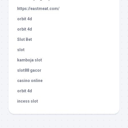
https://eastmeat.com/
orbit 4d
orbit 4d
Slot Bet
slot
kamboja slot
slot88 gacor
casino online
orbit 4d
incess slot