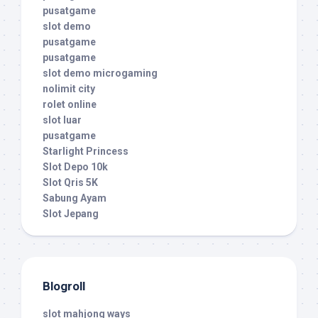
pusatgame
slot demo
pusatgame
pusatgame
slot demo microgaming
nolimit city
rolet online
slot luar
pusatgame
Starlight Princess
Slot Depo 10k
Slot Qris 5K
Sabung Ayam
Slot Jepang
Blogroll
slot mahjong ways