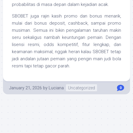
probabilitas di masa depan dalam kejadian acak.
SBOBET juga rajin kasih promo dan bonus menarik,
mulai dari bonus deposit, cashback, sampai promo
musiman. Semua ini bikin pengalaman taruhan makin
seru sekaligus nambah keuntungan pemain. Dengan
lisensi resmi, odds kompetitif, fitur lengkap, dan
keamanan maksimal, nggak heran kalau SBOBET tetap
jadi andalan jutaan pemain yang pengin main judi bola
resmi tapi tetap gacor parah.
January 21, 2026
by
Luciana
Uncategorized
0