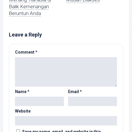
Balik Kemenangan
Beruntun Anda
Leave a Reply
Comment
*
Name
*
Email
*
Website
Save my name, email, and website in this