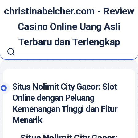
Skip
christinabelcher.com - Review
to
content
Casino Online Uang Asli
Terbaru dan Terlengkap
Situs Nolimit City Gacor: Slot
Online dengan Peluang
Kemenangan Tinggi dan Fitur
Menarik
Situs Nolimit City Gacor: