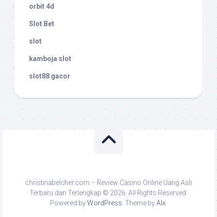
orbit 4d
Slot Bet
slot
kamboja slot
slot88 gacor
christinabelcher.com – Review Casino Online Uang Asli
Terbaru dan Terlengkap © 2026. All Rights Reserved.
Powered by
WordPress
. Theme by
Alx
.