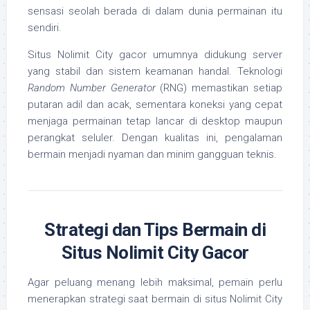
sensasi seolah berada di dalam dunia permainan itu
sendiri.
Situs Nolimit City gacor umumnya didukung server
yang stabil dan sistem keamanan handal. Teknologi
Random Number Generator
(RNG) memastikan setiap
putaran adil dan acak, sementara koneksi yang cepat
menjaga permainan tetap lancar di desktop maupun
perangkat seluler. Dengan kualitas ini, pengalaman
bermain menjadi nyaman dan minim gangguan teknis.
Strategi dan Tips Bermain di
Situs Nolimit City Gacor
Agar peluang menang lebih maksimal, pemain perlu
menerapkan strategi saat bermain di situs Nolimit City