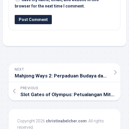
browser for the next time I comment.
NEXT
Mahjong Ways 2: Perpaduan Budaya dan Inovasi Slot Modern
PREVIOUS
Slot Gates of Olympus: Petualangan Mitologi di Dunia Slot Online
Copyright 2026
christinabelcher.com
. All rights
reserved