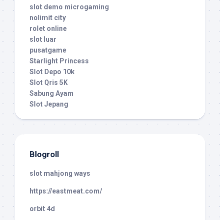
slot demo microgaming
nolimit city
rolet online
slot luar
pusatgame
Starlight Princess
Slot Depo 10k
Slot Qris 5K
Sabung Ayam
Slot Jepang
Blogroll
slot mahjong ways
https://eastmeat.com/
orbit 4d