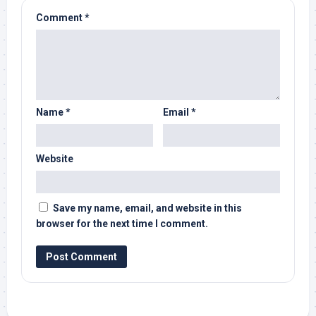
Comment
*
Name
*
Email
*
Website
Save my name, email, and website in this
browser for the next time I comment.