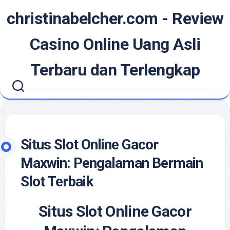
Skip
christinabelcher.com - Review
to
content
Casino Online Uang Asli
Terbaru dan Terlengkap
Situs Slot Online Gacor
Maxwin: Pengalaman Bermain
Slot Terbaik
Situs Slot Online Gacor