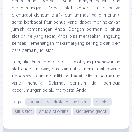
pengalaman bermain yang menyenangkan dan
menguntungkan. Mesin slot seperti ini biasanya
dilengkapi dengan grafik dan animasi yang menarik,
serta berbagai fitur bonus yang dapat meningkatkan
jumlah kemenangan Anda. Dengan bermain di situs
slot online yang tepat, Anda bisa merasakan langsung
sensasi kemenangan maksimal yang sering dicari oleh
para pemain judi slot.
Jadi, jika Anda mencari situs slot yang menawarkan
slot gacor maxwin, pastikan untuk memilih situs yang
terpercaya dan memiliki berbagai pilihan permainan
yang menarik. Selamat bermain dan semoga
keberuntungan selalu menyertai Anda!
Tags:
daftar situs judi slot online resmi
rtp slot
situs slot
situs slot online
slot demo gacor