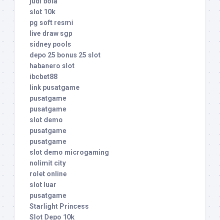
judi bola
slot 10k
pg soft resmi
live draw sgp
sidney pools
depo 25 bonus 25 slot
habanero slot
ibcbet88
link pusatgame
pusatgame
pusatgame
slot demo
pusatgame
pusatgame
slot demo microgaming
nolimit city
rolet online
slot luar
pusatgame
Starlight Princess
Slot Depo 10k