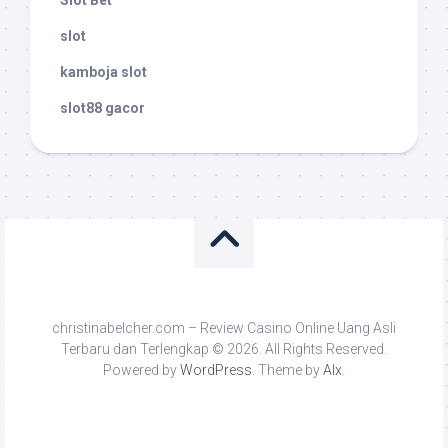
Slot Bet
slot
kamboja slot
slot88 gacor
christinabelcher.com – Review Casino Online Uang Asli
Terbaru dan Terlengkap © 2026. All Rights Reserved.
Powered by
WordPress
. Theme by
Alx
.