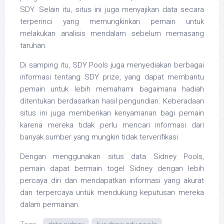
SDY. Selain itu, situs ini juga menyajikan data secara
terperinci yang memungkinkan pemain untuk
melakukan analisis mendalam sebelum memasang
taruhan.
Di samping itu, SDY Pools juga menyediakan berbagai
informasi tentang SDY prize, yang dapat membantu
pemain untuk lebih memahami bagaimana hadiah
ditentukan berdasarkan hasil pengundian. Keberadaan
situs ini juga memberikan kenyamanan bagi pemain
karena mereka tidak perlu mencari informasi dari
banyak sumber yang mungkin tidak terverifikasi.
Dengan menggunakan situs data Sidney Pools,
pemain dapat bermain togel Sidney dengan lebih
percaya diri dan mendapatkan informasi yang akurat
dan terpercaya untuk mendukung keputusan mereka
dalam permainan.