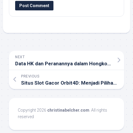
NEXT
Data HK dan Peranannya dalam Hongkong Togel
PREVIOUS
Situs Slot Gacor Orbit4D: Menjadi Pilihan Utama Para Penggemar Slot Online
Copyright 2026
christinabelcher.com
. All rights
reserved