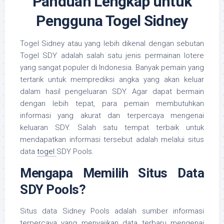
Panduan Lengkap untuk
Pengguna Togel Sidney
Togel Sidney atau yang lebih dikenal dengan sebutan
Togel SDY adalah salah satu jenis permainan lotere
yang sangat populer di Indonesia. Banyak pemain yang
tertarik untuk memprediksi angka yang akan keluar
dalam hasil pengeluaran SDY. Agar dapat bermain
dengan lebih tepat, para pemain membutuhkan
informasi yang akurat dan terpercaya mengenai
keluaran SDY. Salah satu tempat terbaik untuk
mendapatkan informasi tersebut adalah melalui situs
data
togel
SDY Pools.
Mengapa Memilih Situs Data
SDY Pools?
Situs data Sidney Pools adalah sumber informasi
terpercaya yang menyajikan data terbaru mengenai