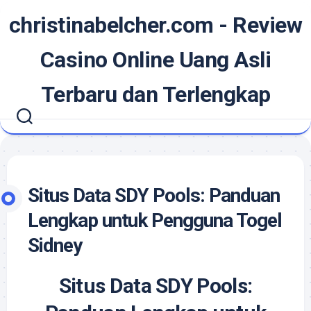
Skip
christinabelcher.com - Review
to
content
Casino Online Uang Asli
Terbaru dan Terlengkap
Situs Data SDY Pools: Panduan
Lengkap untuk Pengguna Togel
Sidney
Situs Data SDY Pools: