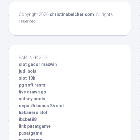
Copyright 2026
christinabelcher.com
. All rights
reserved
PARTNER SITE
slot gacor maxwin
judi bola
slot 10k
pg soft resmi
live draw sgp
sidney pools
depo 25 bonus 25 slot
habanero slot
ibcbet88
link pusatgame
pusatgame