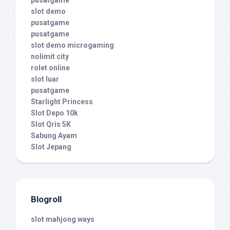
pusatgame
slot demo
pusatgame
pusatgame
slot demo microgaming
nolimit city
rolet online
slot luar
pusatgame
Starlight Princess
Slot Depo 10k
Slot Qris 5K
Sabung Ayam
Slot Jepang
Blogroll
slot mahjong ways