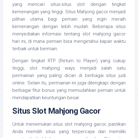
yang mencari situs-situs slot dengan tingkat
kemenangan yang tinggi. Situs Mahjong gacor menjadi
pilihan utama bagi pemain yang ingin meraih
kemenangan dengan lebih mudah. Beberapa situs
menyediakan informasi tentang slot mahjong gacor
hari ini, di mana pemain bisa mengetahui kapan waktu
terbaik untuk bermain.
Dengan tingkat RTP (Return to Player) yang cukup
tinggi, slot mahjong ways menjadi salah satu
permainan yang paling dicari di berbagai situs judi
online. Selain itu, permainan ini juga dilengkapi dengan
berbagai fitur bonus yang memudahkan pemain untuk
mendapatkan keuntungan besar.
Situs Slot Mahjong Gacor
Untuk menemukan situs slot mahjong gacor, pastikan
Anda memilih situs yang terpercaya dan memiliki