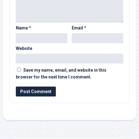
Name
*
Email
*
Website
Save my name, email, and website in this
browser for the next time I comment.