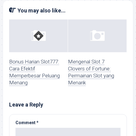
You may also like...
Bonus Harian Slot777:
Mengenal Slot 7
Cara Efektif
Clovers of Fortune:
Memperbesar Peluang
Permainan Slot yang
Menang
Menarik
Leave a Reply
Comment
*