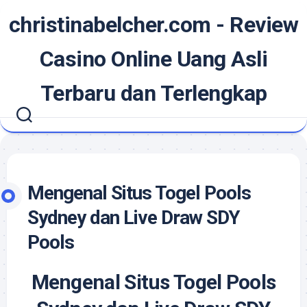
Skip
christinabelcher.com - Review
to
content
Casino Online Uang Asli
Terbaru dan Terlengkap
Mengenal Situs Togel Pools
Sydney dan Live Draw SDY
Pools
Mengenal Situs Togel Pools