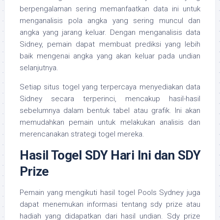
berpengalaman sering memanfaatkan data ini untuk
menganalisis pola angka yang sering muncul dan
angka yang jarang keluar. Dengan menganalisis data
Sidney, pemain dapat membuat prediksi yang lebih
baik mengenai angka yang akan keluar pada undian
selanjutnya.
Setiap situs togel yang terpercaya menyediakan data
Sidney secara terperinci, mencakup hasil-hasil
sebelumnya dalam bentuk tabel atau grafik. Ini akan
memudahkan pemain untuk melakukan analisis dan
merencanakan strategi togel mereka.
Hasil Togel SDY Hari Ini dan SDY
Prize
Pemain yang mengikuti hasil togel Pools Sydney juga
dapat menemukan informasi tentang sdy prize atau
hadiah yang didapatkan dari hasil undian. Sdy prize