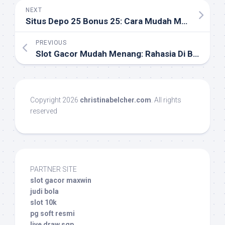
NEXT
Situs Depo 25 Bonus 25: Cara Mudah Menikmati Keuntungan di Dunia Slot Online
PREVIOUS
Slot Gacor Mudah Menang: Rahasia Di Balik Popularitasnya
Copyright 2026
christinabelcher.com
. All rights
reserved
PARTNER SITE
slot gacor maxwin
judi bola
slot 10k
pg soft resmi
live draw sgp