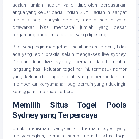
adalah jumlah hadiah yang diperoleh berdasarkan
angka yang keluar pada undian SDY. Hadiah ini sangat
menarik bagi banyak pemain, karena hadiah yang
ditawarkan bisa mencapai jumlah yang besar,
tergantung pada jenis taruhan yang dipasang.
Bagi yang ingin mengetahui hasil undian terbaru, tidak
ada yang lebih praktis selain mengakses live sydney.
Dengan fitur live sydney, pemain dapat melihat
langsung hasil keluaran togel hari ini, termasuk nomor
yang keluar dan juga hadiah yang diperebutkan. Ini
memberikan kenyamanan bagi pemain yang tidak ingin
ketinggalan informasi terbaru.
Memilih Situs Togel Pools
Sydney yang Terpercaya
Untuk menikmati pengalaman bermain togel yang
menyenangkan, pemain harus memilih situs togel