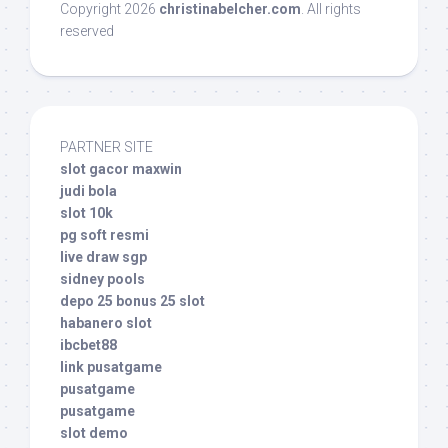
Copyright 2026
christinabelcher.com
. All rights
reserved
PARTNER SITE
slot gacor maxwin
judi bola
slot 10k
pg soft resmi
live draw sgp
sidney pools
depo 25 bonus 25 slot
habanero slot
ibcbet88
link pusatgame
pusatgame
pusatgame
slot demo