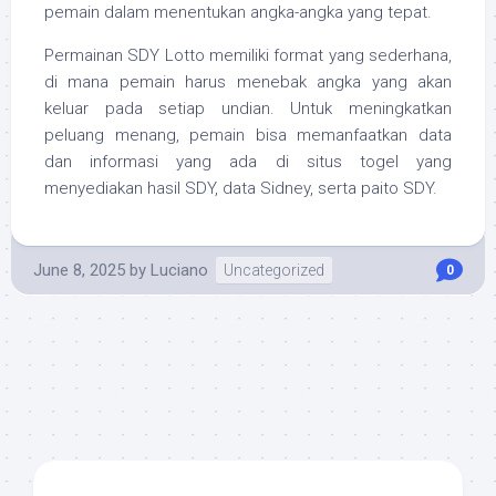
pemain dalam menentukan angka-angka yang tepat.
Permainan SDY Lotto memiliki format yang sederhana,
di mana pemain harus menebak angka yang akan
keluar pada setiap undian. Untuk meningkatkan
peluang menang, pemain bisa memanfaatkan data
dan informasi yang ada di situs togel yang
menyediakan hasil SDY, data Sidney, serta paito SDY.
June 8, 2025
by
Luciano
Uncategorized
0