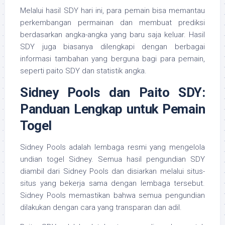
Melalui hasil SDY hari ini, para pemain bisa memantau
perkembangan permainan dan membuat prediksi
berdasarkan angka-angka yang baru saja keluar. Hasil
SDY juga biasanya dilengkapi dengan berbagai
informasi tambahan yang berguna bagi para pemain,
seperti paito SDY dan statistik angka.
Sidney Pools dan Paito SDY:
Panduan Lengkap untuk Pemain
Togel
Sidney Pools adalah lembaga resmi yang mengelola
undian togel Sidney. Semua hasil pengundian SDY
diambil dari Sidney Pools dan disiarkan melalui situs-
situs yang bekerja sama dengan lembaga tersebut.
Sidney Pools memastikan bahwa semua pengundian
dilakukan dengan cara yang transparan dan adil.