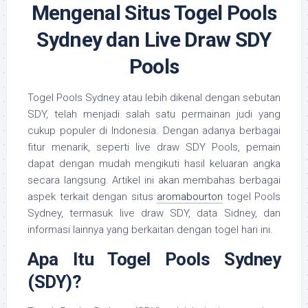
Mengenal Situs Togel Pools
Sydney dan Live Draw SDY
Pools
Togel Pools Sydney atau lebih dikenal dengan sebutan
SDY, telah menjadi salah satu permainan judi yang
cukup populer di Indonesia. Dengan adanya berbagai
fitur menarik, seperti live draw SDY Pools, pemain
dapat dengan mudah mengikuti hasil keluaran angka
secara langsung. Artikel ini akan membahas berbagai
aspek terkait dengan situs
aromabourton
togel Pools
Sydney, termasuk live draw SDY, data Sidney, dan
informasi lainnya yang berkaitan dengan togel hari ini.
Apa Itu Togel Pools Sydney
(SDY)?