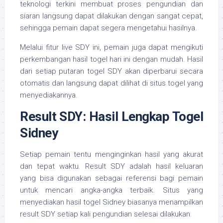
teknologi terkini membuat proses pengundian dan
siaran langsung dapat dilakukan dengan sangat cepat,
sehingga pemain dapat segera mengetahui hasilnya.
Melalui fitur live SDY ini, pemain juga dapat mengikuti
perkembangan hasil togel hari ini dengan mudah. Hasil
dari setiap putaran togel SDY akan diperbarui secara
otomatis dan langsung dapat dilihat di situs togel yang
menyediakannya.
Result SDY: Hasil Lengkap Togel
Sidney
Setiap pemain tentu menginginkan hasil yang akurat
dan tepat waktu. Result SDY adalah hasil keluaran
yang bisa digunakan sebagai referensi bagi pemain
untuk mencari angka-angka terbaik. Situs yang
menyediakan hasil togel Sidney biasanya menampilkan
result SDY setiap kali pengundian selesai dilakukan.