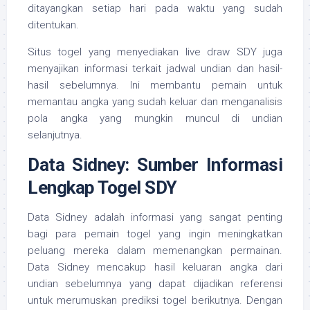
ditayangkan setiap hari pada waktu yang sudah
ditentukan.
Situs togel yang menyediakan live draw SDY juga
menyajikan informasi terkait jadwal undian dan hasil-
hasil sebelumnya. Ini membantu pemain untuk
memantau angka yang sudah keluar dan menganalisis
pola angka yang mungkin muncul di undian
selanjutnya.
Data Sidney: Sumber Informasi
Lengkap Togel SDY
Data Sidney adalah informasi yang sangat penting
bagi para pemain togel yang ingin meningkatkan
peluang mereka dalam memenangkan permainan.
Data Sidney mencakup hasil keluaran angka dari
undian sebelumnya yang dapat dijadikan referensi
untuk merumuskan prediksi togel berikutnya. Dengan