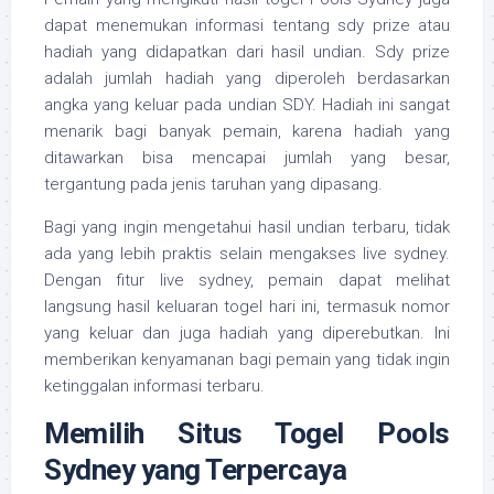
dapat menemukan informasi tentang sdy prize atau
hadiah yang didapatkan dari hasil undian. Sdy prize
adalah jumlah hadiah yang diperoleh berdasarkan
angka yang keluar pada undian SDY. Hadiah ini sangat
menarik bagi banyak pemain, karena hadiah yang
ditawarkan bisa mencapai jumlah yang besar,
tergantung pada jenis taruhan yang dipasang.
Bagi yang ingin mengetahui hasil undian terbaru, tidak
ada yang lebih praktis selain mengakses live sydney.
Dengan fitur live sydney, pemain dapat melihat
langsung hasil keluaran togel hari ini, termasuk nomor
yang keluar dan juga hadiah yang diperebutkan. Ini
memberikan kenyamanan bagi pemain yang tidak ingin
ketinggalan informasi terbaru.
Memilih Situs Togel Pools
Sydney yang Terpercaya