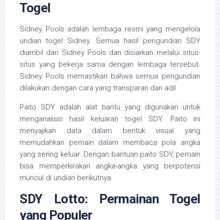
Togel
Sidney Pools adalah lembaga resmi yang mengelola
undian togel Sidney. Semua hasil pengundian SDY
diambil dari Sidney Pools dan disiarkan melalui situs-
situs yang bekerja sama dengan lembaga tersebut.
Sidney Pools memastikan bahwa semua pengundian
dilakukan dengan cara yang transparan dan adil.
Paito SDY adalah alat bantu yang digunakan untuk
menganalisis hasil keluaran togel SDY. Paito ini
menyajikan data dalam bentuk visual yang
memudahkan pemain dalam membaca pola angka
yang sering keluar. Dengan bantuan paito SDY, pemain
bisa memperkirakan angka-angka yang berpotensi
muncul di undian berikutnya.
SDY Lotto: Permainan Togel
yang Populer