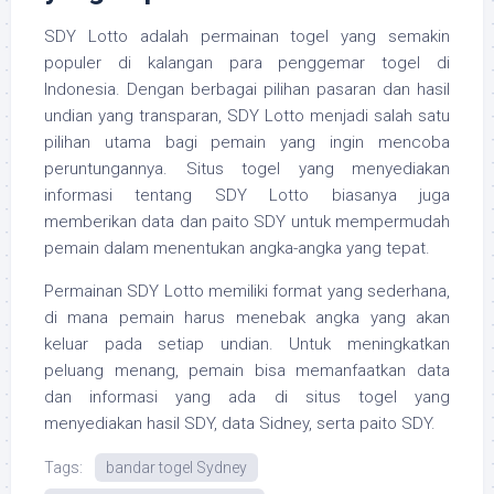
SDY Lotto adalah permainan togel yang semakin
populer di kalangan para penggemar togel di
Indonesia. Dengan berbagai pilihan pasaran dan hasil
undian yang transparan, SDY Lotto menjadi salah satu
pilihan utama bagi pemain yang ingin mencoba
peruntungannya. Situs togel yang menyediakan
informasi tentang SDY Lotto biasanya juga
memberikan data dan paito SDY untuk mempermudah
pemain dalam menentukan angka-angka yang tepat.
Permainan SDY Lotto memiliki format yang sederhana,
di mana pemain harus menebak angka yang akan
keluar pada setiap undian. Untuk meningkatkan
peluang menang, pemain bisa memanfaatkan data
dan informasi yang ada di situs togel yang
menyediakan hasil SDY, data Sidney, serta paito SDY.
Tags:
bandar togel Sydney