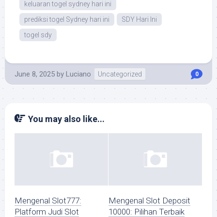
keluaran togel sydney hari ini
prediksi togel Sydney hari ini
SDY Hari Ini
togel sdy
June 8, 2025
by
Luciano
Uncategorized
0
You may also like...
Mengenal Slot777:
Mengenal Slot Deposit
Platform Judi Slot
10000: Pilihan Terbaik