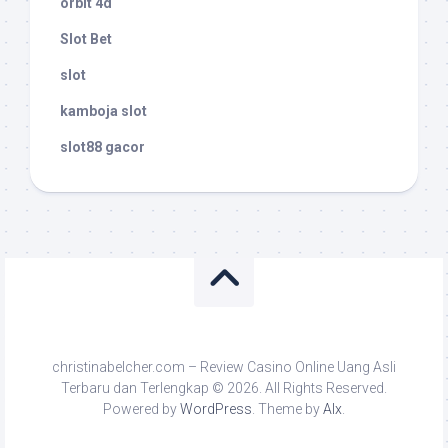
orbit 4d
Slot Bet
slot
kamboja slot
slot88 gacor
christinabelcher.com – Review Casino Online Uang Asli
Terbaru dan Terlengkap © 2026. All Rights Reserved.
Powered by
WordPress
. Theme by
Alx
.