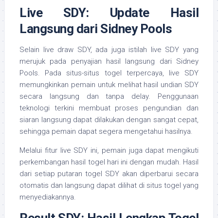
Live SDY: Update Hasil
Langsung dari Sidney Pools
Selain live draw SDY, ada juga istilah live SDY yang
merujuk pada penyajian hasil langsung dari Sidney
Pools. Pada situs-situs togel terpercaya, live SDY
memungkinkan pemain untuk melihat hasil undian SDY
secara langsung dan tanpa delay. Penggunaan
teknologi terkini membuat proses pengundian dan
siaran langsung dapat dilakukan dengan sangat cepat,
sehingga pemain dapat segera mengetahui hasilnya.
Melalui fitur live SDY ini, pemain juga dapat mengikuti
perkembangan hasil togel hari ini dengan mudah. Hasil
dari setiap putaran togel SDY akan diperbarui secara
otomatis dan langsung dapat dilihat di situs togel yang
menyediakannya.