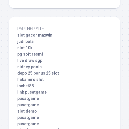
PARTNER SITE
slot gacor maxwin
judi bola
slot 10k
pg soft resmi
live draw sgp
sidney pools
depo 25 bonus 25 slot
habanero slot
ibcbet88
link pusatgame
pusatgame
pusatgame
slot demo
pusatgame
pusatgame