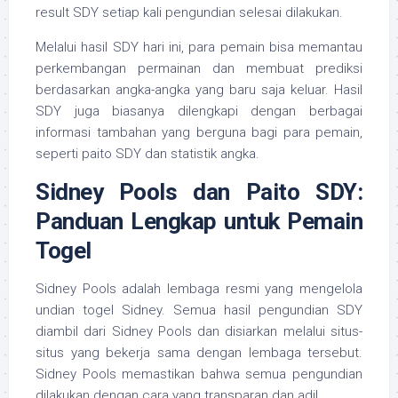
result SDY setiap kali pengundian selesai dilakukan.
Melalui hasil SDY hari ini, para pemain bisa memantau
perkembangan permainan dan membuat prediksi
berdasarkan angka-angka yang baru saja keluar. Hasil
SDY juga biasanya dilengkapi dengan berbagai
informasi tambahan yang berguna bagi para pemain,
seperti paito SDY dan statistik angka.
Sidney Pools dan Paito SDY:
Panduan Lengkap untuk Pemain
Togel
Sidney Pools adalah lembaga resmi yang mengelola
undian togel Sidney. Semua hasil pengundian SDY
diambil dari Sidney Pools dan disiarkan melalui situs-
situs yang bekerja sama dengan lembaga tersebut.
Sidney Pools memastikan bahwa semua pengundian
dilakukan dengan cara yang transparan dan adil.