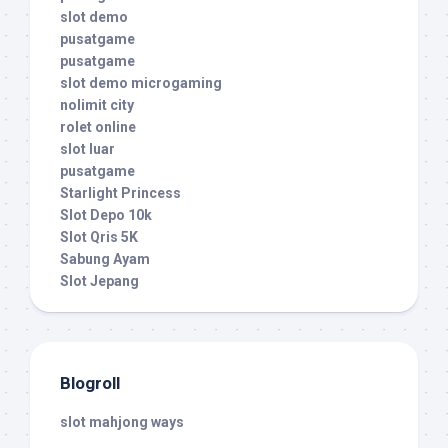
slot demo
pusatgame
pusatgame
slot demo microgaming
nolimit city
rolet online
slot luar
pusatgame
Starlight Princess
Slot Depo 10k
Slot Qris 5K
Sabung Ayam
Slot Jepang
Blogroll
slot mahjong ways