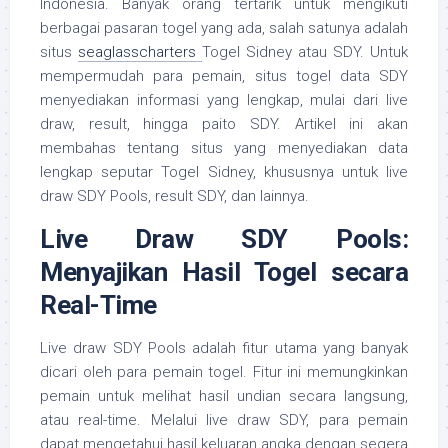
Indonesia. Banyak orang tertarik untuk mengikuti
berbagai pasaran togel yang ada, salah satunya adalah
situs
seaglasscharters
Togel Sidney atau SDY. Untuk
mempermudah para pemain, situs togel data SDY
menyediakan informasi yang lengkap, mulai dari live
draw, result, hingga paito SDY. Artikel ini akan
membahas tentang situs yang menyediakan data
lengkap seputar Togel Sidney, khususnya untuk live
draw SDY Pools, result SDY, dan lainnya.
Live Draw SDY Pools:
Menyajikan Hasil Togel secara
Real-Time
Live draw SDY Pools adalah fitur utama yang banyak
dicari oleh para pemain togel. Fitur ini memungkinkan
pemain untuk melihat hasil undian secara langsung,
atau real-time. Melalui live draw SDY, para pemain
dapat mengetahui hasil keluaran angka dengan segera