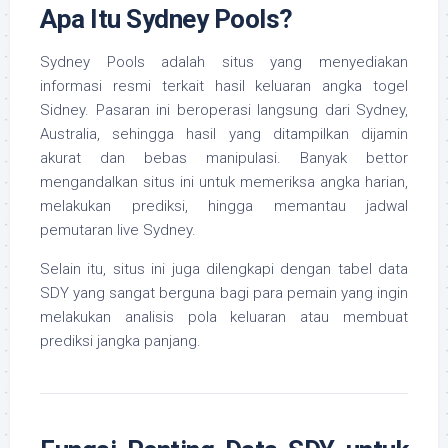
Apa Itu Sydney Pools?
Sydney Pools adalah situs yang menyediakan
informasi resmi terkait hasil keluaran angka togel
Sidney. Pasaran ini beroperasi langsung dari Sydney,
Australia, sehingga hasil yang ditampilkan dijamin
akurat dan bebas manipulasi. Banyak bettor
mengandalkan situs ini untuk memeriksa angka harian,
melakukan prediksi, hingga memantau jadwal
pemutaran live Sydney.
Selain itu, situs ini juga dilengkapi dengan tabel data
SDY yang sangat berguna bagi para pemain yang ingin
melakukan analisis pola keluaran atau membuat
prediksi jangka panjang.