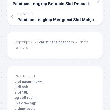
Panduan Lengkap Bermain Slot Deposit 10000 Gacor
PREVIOUS
Panduan Lengkap Mengenai Slot Mahjong dan Variannya di Dunia Permainan Online
Copyright 2026
christinabelcher.com
. All rights
reserved
PARTNER SITE
slot gacor maxwin
judi bola
slot 10k
pg soft resmi
live draw sgp
sidney pools