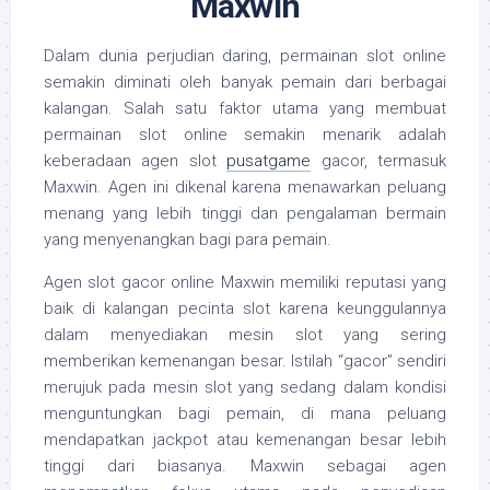
Maxwin
Dalam dunia perjudian daring, permainan slot online
semakin diminati oleh banyak pemain dari berbagai
kalangan. Salah satu faktor utama yang membuat
permainan slot online semakin menarik adalah
keberadaan agen slot
pusatgame
gacor, termasuk
Maxwin. Agen ini dikenal karena menawarkan peluang
menang yang lebih tinggi dan pengalaman bermain
yang menyenangkan bagi para pemain.
Agen slot gacor online Maxwin memiliki reputasi yang
baik di kalangan pecinta slot karena keunggulannya
dalam menyediakan mesin slot yang sering
memberikan kemenangan besar. Istilah “gacor” sendiri
merujuk pada mesin slot yang sedang dalam kondisi
menguntungkan bagi pemain, di mana peluang
mendapatkan jackpot atau kemenangan besar lebih
tinggi dari biasanya. Maxwin sebagai agen