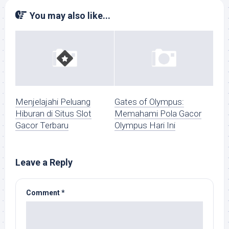
You may also like...
Menjelajahi Peluang
Gates of Olympus:
Hiburan di Situs Slot
Memahami Pola Gacor
Gacor Terbaru
Olympus Hari Ini
Leave a Reply
Comment
*