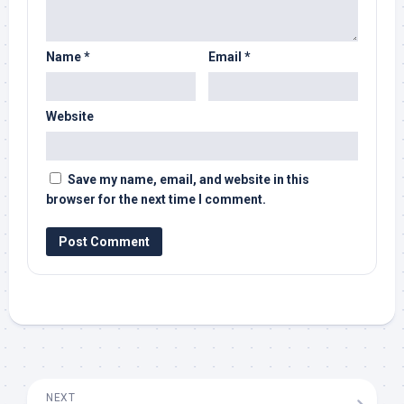
Name
*
Email
*
Website
Save my name, email, and website in this
browser for the next time I comment.
NEXT