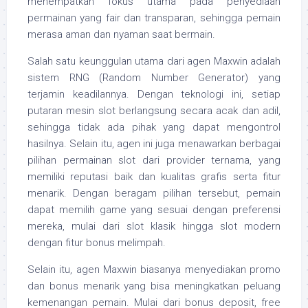
menempatkan fokus utama pada penyediaan
permainan yang fair dan transparan, sehingga pemain
merasa aman dan nyaman saat bermain.
Salah satu keunggulan utama dari agen Maxwin adalah
sistem RNG (Random Number Generator) yang
terjamin keadilannya. Dengan teknologi ini, setiap
putaran mesin slot berlangsung secara acak dan adil,
sehingga tidak ada pihak yang dapat mengontrol
hasilnya. Selain itu, agen ini juga menawarkan berbagai
pilihan permainan slot dari provider ternama, yang
memiliki reputasi baik dan kualitas grafis serta fitur
menarik. Dengan beragam pilihan tersebut, pemain
dapat memilih game yang sesuai dengan preferensi
mereka, mulai dari slot klasik hingga slot modern
dengan fitur bonus melimpah.
Selain itu, agen Maxwin biasanya menyediakan promo
dan bonus menarik yang bisa meningkatkan peluang
kemenangan pemain. Mulai dari bonus deposit, free