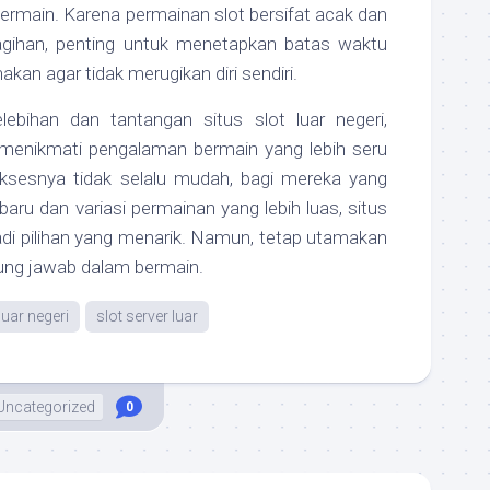
ermain. Karena permainan slot bersifat acak dan
gihan, penting untuk menetapkan batas waktu
kan agar tidak merugikan diri sendiri.
bihan dan tantangan situs slot luar negeri,
 menikmati pengalaman bermain yang lebih seru
sesnya tidak selalu mudah, bagi mereka yang
aru dan variasi permainan yang lebih luas, situs
adi pilihan yang menarik. Namun, tetap utamakan
gung jawab dalam bermain.
luar negeri
slot server luar
Uncategorized
0