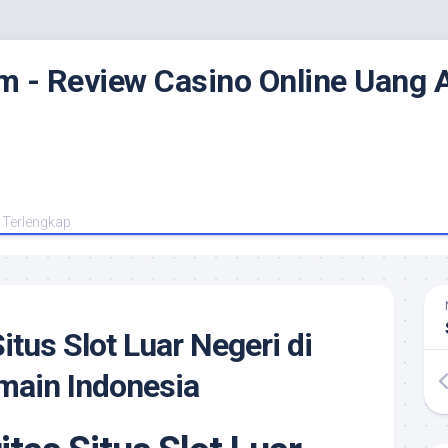
m - Review Casino Online Uang A
 Terlengkap
itus Slot Luar Negeri di
main Indonesia