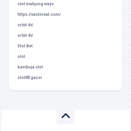
slot mahjong ways
https://eastmeat.com/
orbit 4d
orbit 4d
Slot Bet
slot
kamboja slot
slot88 gacor