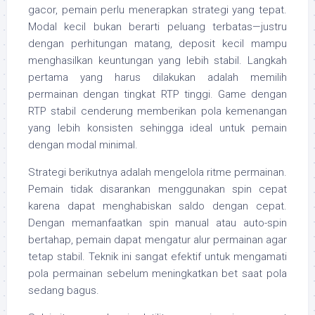
gacor, pemain perlu menerapkan strategi yang tepat.
Modal kecil bukan berarti peluang terbatas—justru
dengan perhitungan matang, deposit kecil mampu
menghasilkan keuntungan yang lebih stabil. Langkah
pertama yang harus dilakukan adalah memilih
permainan dengan tingkat RTP tinggi. Game dengan
RTP stabil cenderung memberikan pola kemenangan
yang lebih konsisten sehingga ideal untuk pemain
dengan modal minimal.
Strategi berikutnya adalah mengelola ritme permainan.
Pemain tidak disarankan menggunakan spin cepat
karena dapat menghabiskan saldo dengan cepat.
Dengan memanfaatkan spin manual atau auto-spin
bertahap, pemain dapat mengatur alur permainan agar
tetap stabil. Teknik ini sangat efektif untuk mengamati
pola permainan sebelum meningkatkan bet saat pola
sedang bagus.