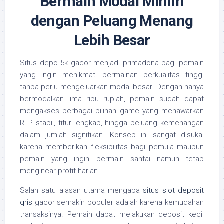
Bermain Modal Minim
dengan Peluang Menang
Lebih Besar
Situs depo 5k gacor menjadi primadona bagi pemain
yang ingin menikmati permainan berkualitas tinggi
tanpa perlu mengeluarkan modal besar. Dengan hanya
bermodalkan lima ribu rupiah, pemain sudah dapat
mengakses berbagai pilihan game yang menawarkan
RTP stabil, fitur lengkap, hingga peluang kemenangan
dalam jumlah signifikan. Konsep ini sangat disukai
karena memberikan fleksibilitas bagi pemula maupun
pemain yang ingin bermain santai namun tetap
mengincar profit harian.
Salah satu alasan utama mengapa
situs slot deposit
qris
gacor semakin populer adalah karena kemudahan
transaksinya. Pemain dapat melakukan deposit kecil