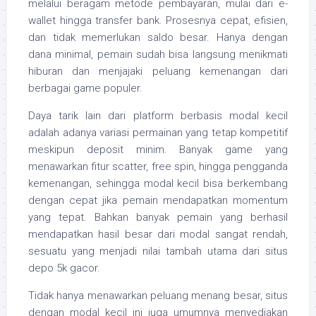
melalui beragam metode pembayaran, mulai dari e-
wallet hingga transfer bank. Prosesnya cepat, efisien,
dan tidak memerlukan saldo besar. Hanya dengan
dana minimal, pemain sudah bisa langsung menikmati
hiburan dan menjajaki peluang kemenangan dari
berbagai game populer.
Daya tarik lain dari platform berbasis modal kecil
adalah adanya variasi permainan yang tetap kompetitif
meskipun deposit minim. Banyak game yang
menawarkan fitur scatter, free spin, hingga pengganda
kemenangan, sehingga modal kecil bisa berkembang
dengan cepat jika pemain mendapatkan momentum
yang tepat. Bahkan banyak pemain yang berhasil
mendapatkan hasil besar dari modal sangat rendah,
sesuatu yang menjadi nilai tambah utama dari situs
depo 5k gacor.
Tidak hanya menawarkan peluang menang besar, situs
dengan modal kecil ini juga umumnya menyediakan