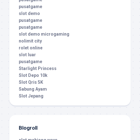
pusatgame
slot demo
pusatgame
pusatgame
slot demo microgaming
nolimit city
rolet online
slot luar
pusatgame
Starlight Princess
Slot Depo 10k
Slot Qris 5K
Sabung Ayam
Slot Jepang
Blogroll