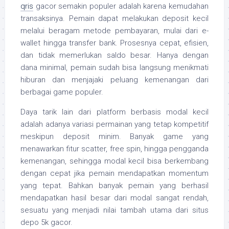
qris
gacor semakin populer adalah karena kemudahan
transaksinya. Pemain dapat melakukan deposit kecil
melalui beragam metode pembayaran, mulai dari e-
wallet hingga transfer bank. Prosesnya cepat, efisien,
dan tidak memerlukan saldo besar. Hanya dengan
dana minimal, pemain sudah bisa langsung menikmati
hiburan dan menjajaki peluang kemenangan dari
berbagai game populer.
Daya tarik lain dari platform berbasis modal kecil
adalah adanya variasi permainan yang tetap kompetitif
meskipun deposit minim. Banyak game yang
menawarkan fitur scatter, free spin, hingga pengganda
kemenangan, sehingga modal kecil bisa berkembang
dengan cepat jika pemain mendapatkan momentum
yang tepat. Bahkan banyak pemain yang berhasil
mendapatkan hasil besar dari modal sangat rendah,
sesuatu yang menjadi nilai tambah utama dari situs
depo 5k gacor.