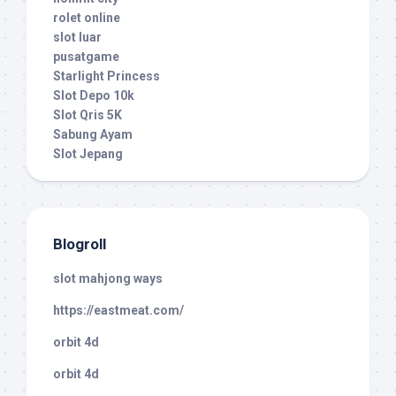
rolet online
slot luar
pusatgame
Starlight Princess
Slot Depo 10k
Slot Qris 5K
Sabung Ayam
Slot Jepang
Blogroll
slot mahjong ways
https://eastmeat.com/
orbit 4d
orbit 4d