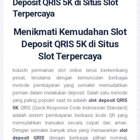
Deposit QRIS 5K di Situs Slot
Terpercaya
Menikmati Kemudahan Slot
Deposit QRIS 5K di Situs
Slot Terpercaya
Industri permainan slot online terus berkembang
pesat, terutama dengan kemunculan berbagai
metode pembayaran yang semakin memudahkan
pemain dalam melakukan deposit. Salah satu metode
yang paling populer saat ini adalah
slot deposit QRIS
5K
. QRIS (Quick Response Code Indonesian Standard)
adalah sistem pembayaran berbasis kode QR yang
memudahkan transaksi secara cepat dan aman.
Dengan semakin banyak situs yang menawarkan
slot
deposit QRIS
dengan berbagai pilihan nominal,