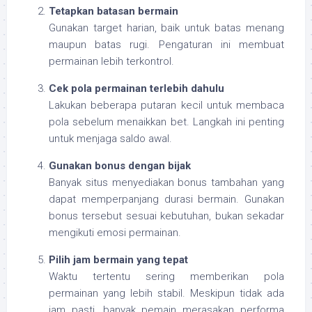
Tetapkan batasan bermain
Gunakan target harian, baik untuk batas menang
maupun batas rugi. Pengaturan ini membuat
permainan lebih terkontrol.
Cek pola permainan terlebih dahulu
Lakukan beberapa putaran kecil untuk membaca
pola sebelum menaikkan bet. Langkah ini penting
untuk menjaga saldo awal.
Gunakan bonus dengan bijak
Banyak situs menyediakan bonus tambahan yang
dapat memperpanjang durasi bermain. Gunakan
bonus tersebut sesuai kebutuhan, bukan sekadar
mengikuti emosi permainan.
Pilih jam bermain yang tepat
Waktu tertentu sering memberikan pola
permainan yang lebih stabil. Meskipun tidak ada
jam pasti, banyak pemain merasakan performa