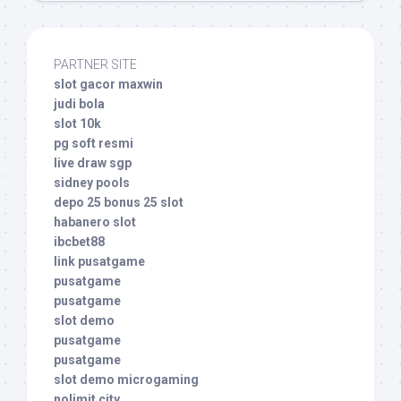
PARTNER SITE
slot gacor maxwin
judi bola
slot 10k
pg soft resmi
live draw sgp
sidney pools
depo 25 bonus 25 slot
habanero slot
ibcbet88
link pusatgame
pusatgame
pusatgame
slot demo
pusatgame
pusatgame
slot demo microgaming
nolimit city