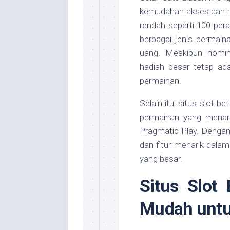
kemudahan akses dan ri
rendah seperti 100 pe
berbagai jenis permain
uang. Meskipun nomin
hadiah besar tetap ad
permainan.
Selain itu, situs slot 
permainan yang menarik
Pragmatic Play. Dengan
dan fitur menarik dala
yang besar.
Situs Slot
Mudah unt