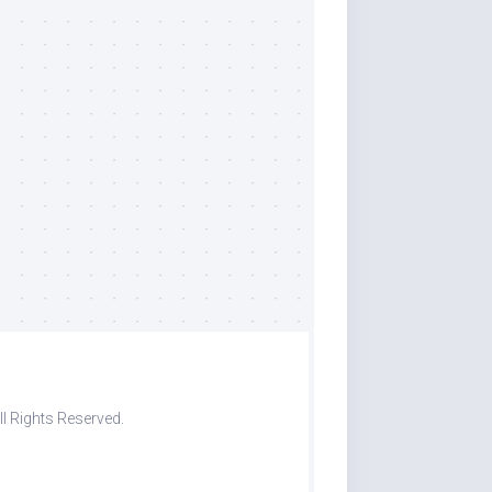
l Rights Reserved.