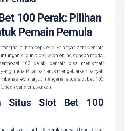
 Bet 100 Perak: Pilihan
ntuk Pemain Pemula
k menjadi pilihan populer di kalangan para pemain
untungan di dunia perjudian online dengan modal
bermodal 100 perak, pemain bisa menikmati
t yang menarik tanpa harus mengeluarkan banyak
membahas lebih lanjut mengenai situs slot bet 100
ntungan yang ditawarkan.
n Situs Slot Bet 100
apa situs
slot bet 100 perak
banyak dicari adalah