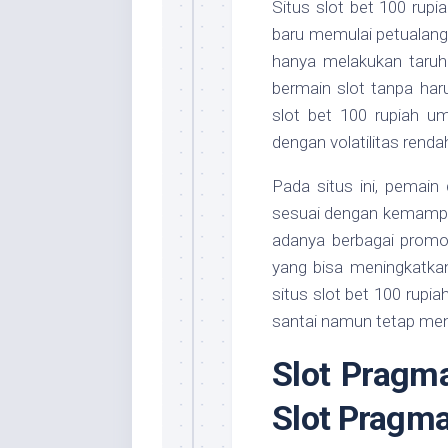
Situs slot bet 100 rupi
baru memulai petualang
hanya melakukan taruh
bermain slot tanpa har
slot bet 100 rupiah u
dengan volatilitas rend
Pada situs ini, pemai
sesuai dengan kemampua
adanya berbagai promo 
yang bisa meningkatka
situs slot bet 100 rupi
santai namun tetap men
Slot Pragm
Slot Pragma