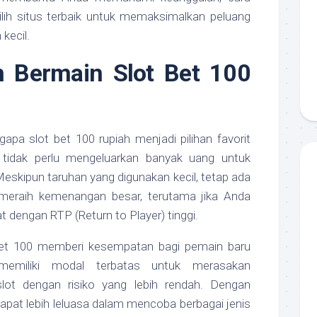
lih situs terbaik untuk memaksimalkan peluang
kecil.
 Bermain Slot Bet 100
apa slot bet 100 rupiah menjadi pilihan favorit
 tidak perlu mengeluarkan banyak uang untuk
eskipun taruhan yang digunakan kecil, tetap ada
meraih kemenangan besar, terutama jika Anda
 dengan RTP (Return to Player) tinggi.
bet 100 memberi kesempatan bagi pemain baru
emiliki modal terbatas untuk merasakan
lot dengan risiko yang lebih rendah. Dengan
apat lebih leluasa dalam mencoba berbagai jenis