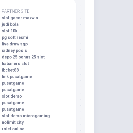
PARTNER SITE
slot gacor maxwin
judi bola
slot 10k
pg soft resmi
live draw sgp
sidney pools
depo 25 bonus 25 slot
habanero slot
ibcbet88
link pusatgame
pusatgame
pusatgame
slot demo
pusatgame
pusatgame
slot demo microgaming
nolimit city
rolet online