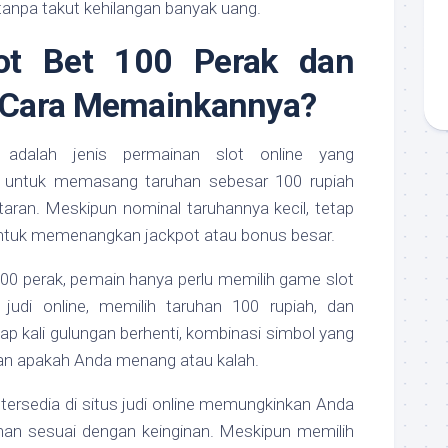
tanpa takut kehilangan banyak uang.
lot Bet 100 Perak dan
Cara Memainkannya?
adalah jenis permainan slot online yang
untuk memasang taruhan sebesar 100 rupiah
taran. Meskipun nominal taruhannya kecil, tetap
ntuk memenangkan jackpot atau bonus besar.
0 perak, pemain hanya perlu memilih game slot
 judi online, memilih taruhan 100 rupiah, dan
p kali gulungan berhenti, kombinasi simbol yang
n apakah Anda menang atau kalah.
tersedia di situs judi online memungkinkan Anda
ruhan sesuai dengan keinginan. Meskipun memilih