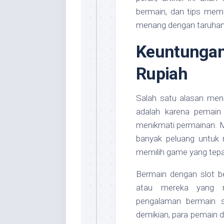
bermain, dan tips memi
menang dengan taruhan 
Keuntungan
Rupiah
Salah satu alasan meng
adalah karena pemain
menikmati permainan. M
banyak peluang untuk 
memilih game yang tepat
Bermain dengan slot 
atau mereka yang m
pengalaman bermain s
demikian, para pemain d