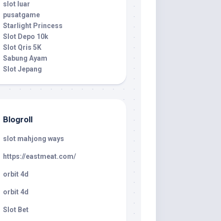
slot luar
pusatgame
Starlight Princess
Slot Depo 10k
Slot Qris 5K
Sabung Ayam
Slot Jepang
Blogroll
slot mahjong ways
https://eastmeat.com/
orbit 4d
orbit 4d
Slot Bet