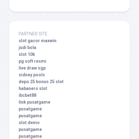
PARTNER SITE
slot gacor maxwin
judi bola
slot 10k
pg soft resmi
live draw sgp
sidney pools
depo 25 bonus 25 slot
habanero slot
ibcbet88
link pusatgame
pusatgame
pusatgame
slot demo
pusatgame
pusatgame