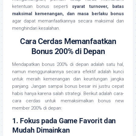
ketentuan bonus seperti
syarat turnover, batas
maksimal kemenangan, dan masa berlaku bonus
agar dapat memanfaatkannya secara maksimal dan
menghindari kesalahan.
Cara Cerdas Memanfaatkan
Bonus 200% di Depan
Mendapatkan bonus 200% di depan adalah satu hal,
namun menggunakannya secara efektif adalah kunci
untuk meraih kemenangan dan keuntungan jangka
panjang. Jangan sampai bonus besar ini justru cepat
habis hanya karena salah strategi. Berikut adalah cara-
cara cerdas untuk memaksimalkan bonus new
member 200% di depan:
1.
Fokus pada Game Favorit dan
Mudah Dimainkan