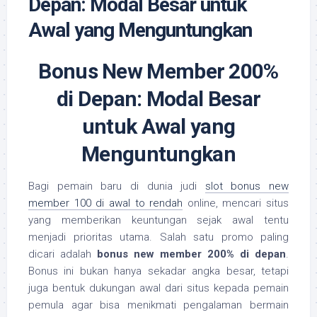
Depan: Modal Besar untuk
Awal yang Menguntungkan
Bonus New Member 200%
di Depan: Modal Besar
untuk Awal yang
Menguntungkan
Bagi pemain baru di dunia judi
slot bonus new
member 100 di awal to rendah
online, mencari situs
yang memberikan keuntungan sejak awal tentu
menjadi prioritas utama. Salah satu promo paling
dicari adalah
bonus new member 200% di depan
.
Bonus ini bukan hanya sekadar angka besar, tetapi
juga bentuk dukungan awal dari situs kepada pemain
pemula agar bisa menikmati pengalaman bermain