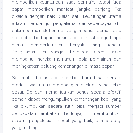
memberikan keuntungan saat bermain, tetapi juga
dapat memberikan manfaat jangka panjang jika
dikelola dengan baik. Salah satu keuntungan utama
adalah membangun pengalaman dan kepercayaan diri
dalam bermain slot online. Dengan bonus, pemain bisa
mencoba berbagai mesin slot dan strategi tanpa
harus mempertaruhkan banyak uang sendiri.
Pengalaman ini sangat berharga karena akan
membantu mereka memahami pola permainan dan
meningkatkan peluang kemenangan di masa depan.
Selain itu, bonus slot member baru bisa menjadi
modal awal untuk membangun bankroll yang lebih
besar. Dengan memanfaatkan bonus secara efektif,
pemain dapat mengumpulkan kemenangan kecil yang
jika dikumpulkan secara rutin bisa menjadi sumber
pendapatan tambahan. Tentunya, ini membutuhkan
disiplin, pengelolaan modal yang baik, dan strategi
yang matang.