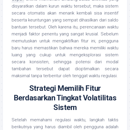
disyaratkan dalam kurun waktu tersebut, maka sistem
secara otomatis akan menarik kembali sisa insentif
beserta keuntungan yang sempat dihasilkan dari saldo
bantuan tersebut. Oleh karena itu, perencanaan waktu
menjadi faktor penentu yang sangat krusial. Sebelum
memutuskan untuk mengaktifkan fitur ini, pengguna
baru harus memastikan bahwa mereka memiliki waktu
luang yang cukup untuk mengeksplorasi sistem
secara konsisten, sehingga potensi dari modal
tambahan tersebut dapat dioptimalkan secara
maksimal tanpa terbentur oleh tenggat waktu regulasi.
Strategi Memilih Fitur
Berdasarkan Tingkat Volatilitas
Sistem
Setelah memahami regulasi waktu, langkah taktis
berikutnya yang harus diambil oleh pengguna adalah