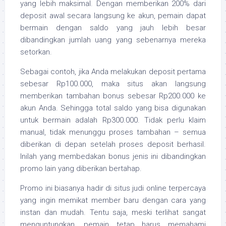
yang lebih maksimal. Dengan memberikan 200% dari
deposit awal secara langsung ke akun, pemain dapat
bermain dengan saldo yang jauh lebih besar
dibandingkan jumlah uang yang sebenarnya mereka
setorkan.
Sebagai contoh, jika Anda melakukan deposit pertama
sebesar Rp100.000, maka situs akan langsung
memberikan tambahan bonus sebesar Rp200.000 ke
akun Anda. Sehingga total saldo yang bisa digunakan
untuk bermain adalah Rp300.000. Tidak perlu klaim
manual, tidak menunggu proses tambahan – semua
diberikan di depan setelah proses deposit berhasil.
Inilah yang membedakan bonus jenis ini dibandingkan
promo lain yang diberikan bertahap.
Promo ini biasanya hadir di situs judi online terpercaya
yang ingin memikat member baru dengan cara yang
instan dan mudah. Tentu saja, meski terlihat sangat
menguntungkan, pemain tetap harus memahami