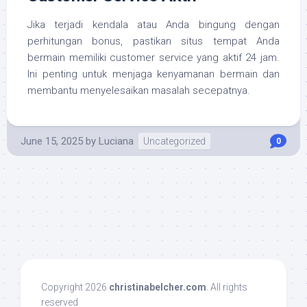
Jika terjadi kendala atau Anda bingung dengan
perhitungan bonus, pastikan situs tempat Anda
bermain memiliki customer service yang aktif 24 jam.
Ini penting untuk menjaga kenyamanan bermain dan
membantu menyelesaikan masalah secepatnya.
June 15, 2025
by
Luciana
Uncategorized
0
Copyright 2026
christinabelcher.com
. All rights
reserved