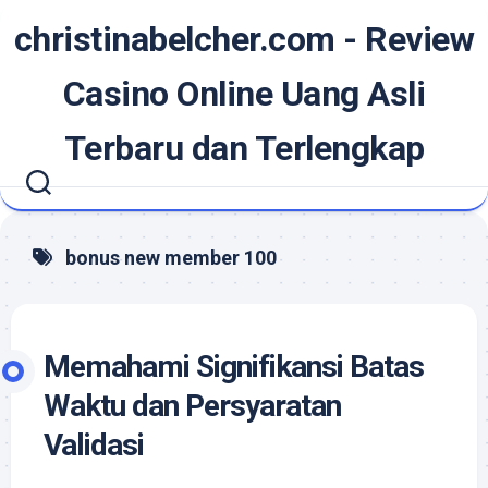
Skip
christinabelcher.com - Review
to
content
Casino Online Uang Asli
Terbaru dan Terlengkap
bonus new member 100
Memahami Signifikansi Batas
Waktu dan Persyaratan
Validasi