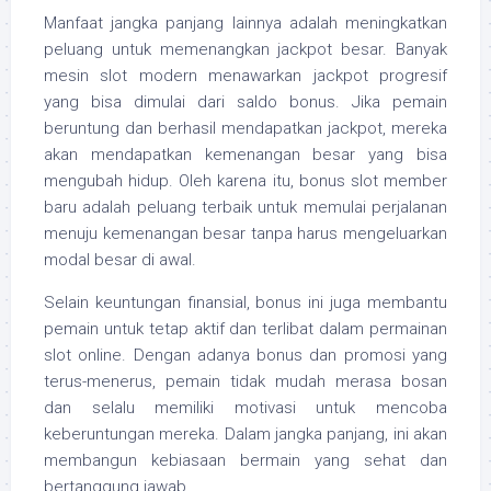
Manfaat jangka panjang lainnya adalah meningkatkan
peluang untuk memenangkan jackpot besar. Banyak
mesin slot modern menawarkan jackpot progresif
yang bisa dimulai dari saldo bonus. Jika pemain
beruntung dan berhasil mendapatkan jackpot, mereka
akan mendapatkan kemenangan besar yang bisa
mengubah hidup. Oleh karena itu, bonus slot member
baru adalah peluang terbaik untuk memulai perjalanan
menuju kemenangan besar tanpa harus mengeluarkan
modal besar di awal.
Selain keuntungan finansial, bonus ini juga membantu
pemain untuk tetap aktif dan terlibat dalam permainan
slot online. Dengan adanya bonus dan promosi yang
terus-menerus, pemain tidak mudah merasa bosan
dan selalu memiliki motivasi untuk mencoba
keberuntungan mereka. Dalam jangka panjang, ini akan
membangun kebiasaan bermain yang sehat dan
bertanggung jawab.