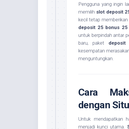
Pengguna yang ingin l
memilih
slot deposit 
kecil tetap memberikan
deposit 25 bonus 25 
untuk berpindah antar 
baru, paket
deposi
kesempatan merasakan 
menguntungkan.
Cara Mak
dengan Sit
Untuk mendapatkan has
menjadi kunci utama.