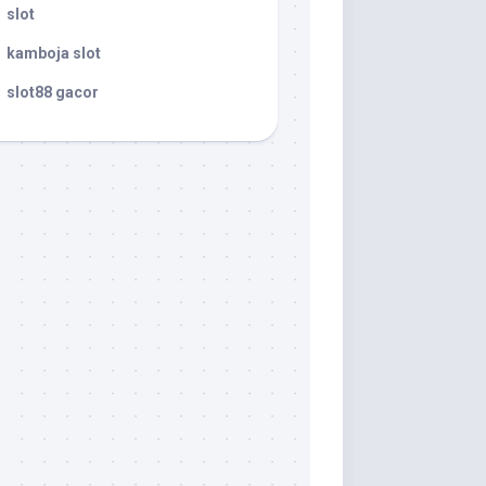
slot
kamboja slot
slot88 gacor