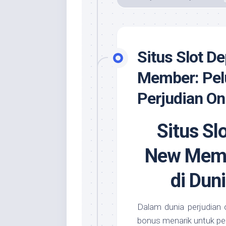
Situs Slot D
Member: Pel
Perjudian On
Situs Sl
New Memb
di Dun
Dalam dunia perjudian 
bonus menarik untuk pe