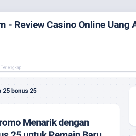
m - Review Casino Online Uang A
 Terlengkap
 25 bonus 25
romo Menarik dengan
us 25 untuk Pemain Baru