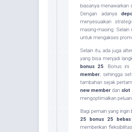
biasanya menawarkan s
Dengan adanya
dep
menyesuaikan strate
masing-masing. Selain 
untuk mengakses promo 
Selain itu, ada juga alte
yang bisa menjadi la
bonus 25
. Bonus ini
member
, sehingga se
tambahan sejak pertama
new member
dan
slot
mengoptimalkan pelua
Bagi pemain yang ingin
25 bonus 25 bebas
memberikan fleksibilit