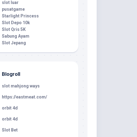
slot luar
pusatgame
Starlight Princess
Slot Depo 10k
Slot Qris 5K
Sabung Ayam
Slot Jepang
Blogroll
slot mahjong ways
https://eastmeat.com/
orbit 4d
orbit 4d
Slot Bet