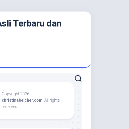
sli Terbaru dan
Copyright 2026
christinabelcher.com
. All rights
reserved