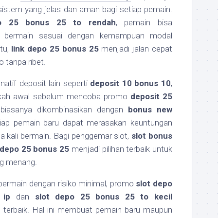
istem yang jelas dan aman bagi setiap pemain.
o 25 bonus 25 to rendah
, pemain bisa
gi bermain sesuai dengan kemampuan modal
itu,
link depo 25 bonus 25
menjadi jalan cepat
tanpa ribet.
rnatif deposit lain seperti
deposit 10 bonus 10
,
ngkah awal sebelum mencoba promo
deposit 25
 biasanya dikombinasikan dengan
bonus new
tiap pemain baru dapat merasakan keuntungan
 kali bermain. Bagi penggemar slot,
slot bonus
 depo 25 bonus 25
menjadi pilihan terbaik untuk
ng menang.
 bermain dengan risiko minimal, promo
slot depo
 ip
dan
slot depo 25 bonus 25 to kecil
as terbaik. Hal ini membuat pemain baru maupun