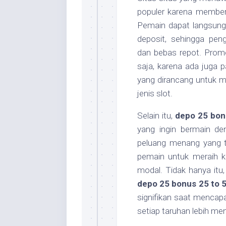
populer karena member
Pemain dapat langsung
deposit, sehingga pe
dan bebas repot. Promo 
saja, karena ada juga 
yang dirancang untuk m
jenis slot.
Selain itu,
depo 25 bonu
yang ingin bermain d
peluang menang yang t
pemain untuk meraih 
modal. Tidak hanya itu,
depo 25 bonus 25 to 
signifikan saat mencapa
setiap taruhan lebih men