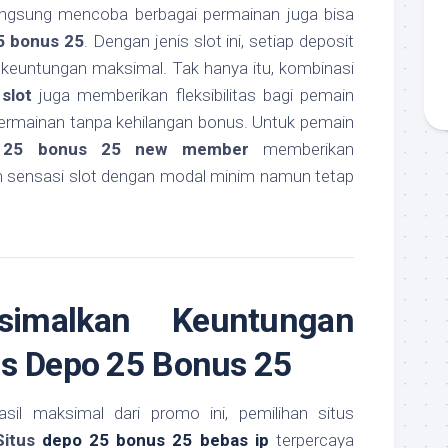
angsung mencoba berbagai permainan juga bisa
25 bonus 25
. Dengan jenis slot ini, setiap deposit
 keuntungan maksimal. Tak hanya itu, kombinasi
slot
juga memberikan fleksibilitas bagi pemain
permainan tanpa kehilangan bonus. Untuk pemain
t 25 bonus 25 new member
memberikan
sensasi slot dengan modal minim namun tetap
simalkan Keuntungan
us Depo 25 Bonus 25
il maksimal dari promo ini, pemilihan situs
Situs
depo 25 bonus 25 bebas ip
terpercaya