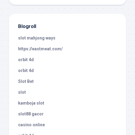
Blogroll
slot mahjong ways
https://eastmeat.com/
orbit 4d
orbit 4d
Slot Bet
slot
kamboja slot
slot88 gacor
casino online