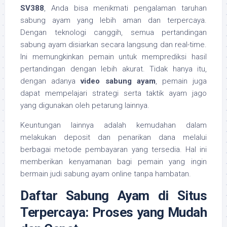
SV388
, Anda bisa menikmati pengalaman taruhan
sabung ayam yang lebih aman dan terpercaya.
Dengan teknologi canggih, semua pertandingan
sabung ayam disiarkan secara langsung dan real-time.
Ini memungkinkan pemain untuk memprediksi hasil
pertandingan dengan lebih akurat. Tidak hanya itu,
dengan adanya
video sabung ayam
, pemain juga
dapat mempelajari strategi serta taktik ayam jago
yang digunakan oleh petarung lainnya.
Keuntungan lainnya adalah kemudahan dalam
melakukan deposit dan penarikan dana melalui
berbagai metode pembayaran yang tersedia. Hal ini
memberikan kenyamanan bagi pemain yang ingin
bermain judi sabung ayam online tanpa hambatan.
Daftar Sabung Ayam di Situs
Terpercaya: Proses yang Mudah