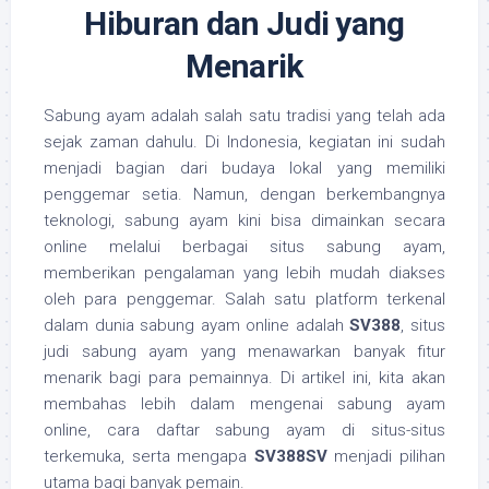
Hiburan dan Judi yang
Menarik
Sabung ayam adalah salah satu tradisi yang telah ada
sejak zaman dahulu. Di Indonesia, kegiatan ini sudah
menjadi bagian dari budaya lokal yang memiliki
penggemar setia. Namun, dengan berkembangnya
teknologi, sabung ayam kini bisa dimainkan secara
online melalui berbagai situs sabung ayam,
memberikan pengalaman yang lebih mudah diakses
oleh para penggemar. Salah satu platform terkenal
dalam dunia sabung ayam online adalah
SV388
, situs
judi sabung ayam yang menawarkan banyak fitur
menarik bagi para pemainnya. Di artikel ini, kita akan
membahas lebih dalam mengenai sabung ayam
online, cara daftar sabung ayam di situs-situs
terkemuka, serta mengapa
SV388SV
menjadi pilihan
utama bagi banyak pemain.