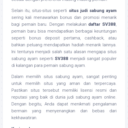
Selain itu, situs-situs seperti
situs judi sabung ayam
sering kali menawarkan bonus dan promosi menarik
bagi pemain baru. Dengan melakukan
daftar SV388
,
pemain baru bisa mendapatkan berbagai keuntungan
seperti bonus deposit pertama, cashback, atau
bahkan peluang mendapatkan hadiah menarik lainnya.
Ini tentunya menjadi salah satu alasan mengapa situs
sabung ayam seperti
SV388
menjadi sangat populer
di kalangan para pemain sabung ayam.
Dalam memilih situs sabung ayam, sangat penting
untuk memilih situs yang aman dan terpercaya.
Pastikan situs tersebut memiliki lisensi resmi dan
reputasi yang baik di dunia judi sabung ayam online.
Dengan begitu, Anda dapat menikmati pengalaman
bermain yang menyenangkan dan bebas dari
kekhawatiran.