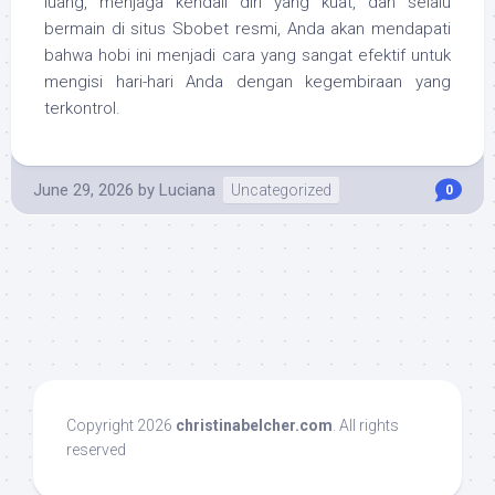
luang, menjaga kendali diri yang kuat, dan selalu
bermain di situs Sbobet resmi, Anda akan mendapati
bahwa hobi ini menjadi cara yang sangat efektif untuk
mengisi hari-hari Anda dengan kegembiraan yang
terkontrol.
June 29, 2026
by
Luciana
Uncategorized
0
Copyright 2026
christinabelcher.com
. All rights
reserved