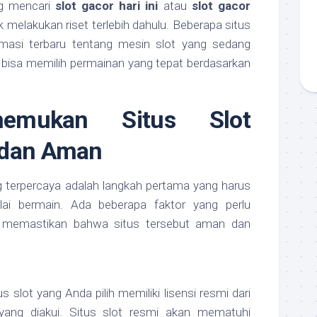
g mencari
slot gacor hari ini
atau
slot gacor
k melakukan riset terlebih dahulu. Beberapa situs
masi terbaru tentang mesin slot yang sedang
 bisa memilih permainan yang tepat berdasarkan
emukan Situs Slot
 dan Aman
 terpercaya adalah langkah pertama yang harus
lai bermain. Ada beberapa faktor yang perlu
k memastikan bahwa situs tersebut aman dan
 slot yang Anda pilih memiliki lisensi resmi dari
 yang diakui. Situs slot resmi akan mematuhi