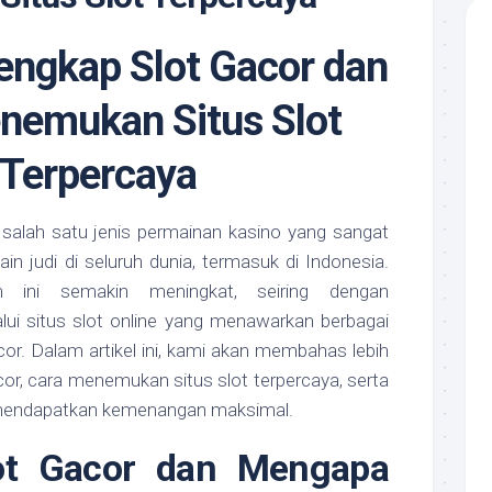
engkap Slot Gacor dan
nemukan Situs Slot
Terpercaya
i salah satu jenis permainan kasino yang sangat
in judi di seluruh dunia, termasuk di Indonesia.
an ini semakin meningkat, seiring dengan
ui situs slot online yang menawarkan berbagai
cor. Dalam artikel ini, kami akan membahas lebih
cor, cara menemukan situs slot terpercaya, serta
a mendapatkan kemenangan maksimal.
lot Gacor dan Mengapa