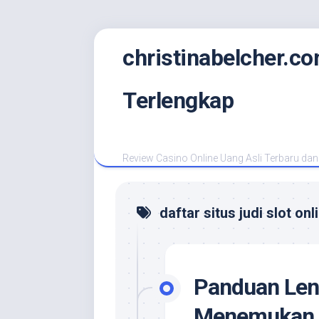
Skip
christinabelcher.co
to
content
Terlengkap
Review Casino Online Uang Asli Terbaru dan
daftar situs judi slot on
Panduan Len
Menemukan S