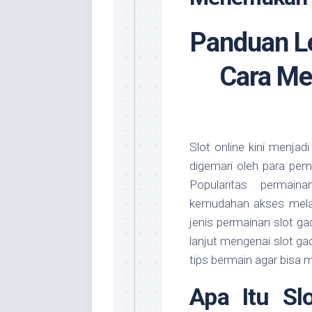
Panduan L
Cara Me
Slot online kini menjad
digemari oleh para pema
Popularitas permain
kemudahan akses melal
jenis permainan slot ga
lanjut mengenai slot ga
tips bermain agar bis
Apa Itu S