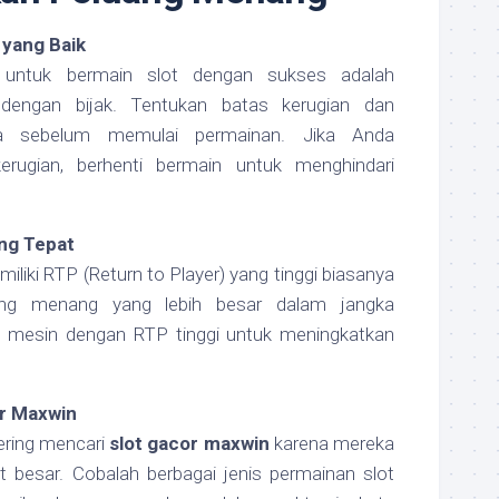
yang Baik
 untuk bermain slot dengan sukses adalah
dengan bijak. Tentukan batas kerugian dan
 sebelum memulai permainan. Jika Anda
rugian, berhenti bermain untuk menghindari
ang Tepat
iliki RTP (Return to Player) yang tinggi biasanya
ng menang yang lebih besar dalam jangka
lih mesin dengan RTP tinggi untuk meningkatkan
or Maxwin
ering mencari
slot gacor maxwin
karena mereka
ot besar. Cobalah berbagai jenis permainan slot