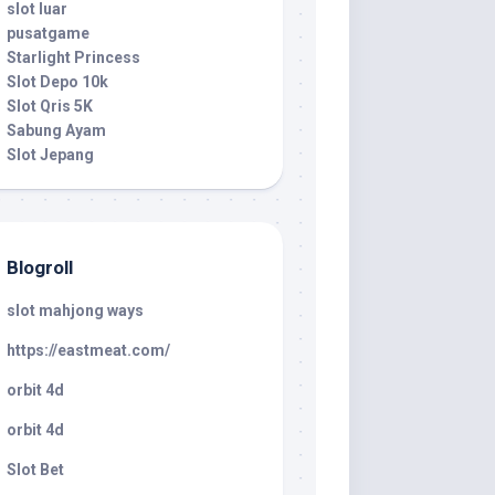
slot luar
pusatgame
Starlight Princess
Slot Depo 10k
Slot Qris 5K
Sabung Ayam
Slot Jepang
Blogroll
slot mahjong ways
https://eastmeat.com/
orbit 4d
orbit 4d
Slot Bet