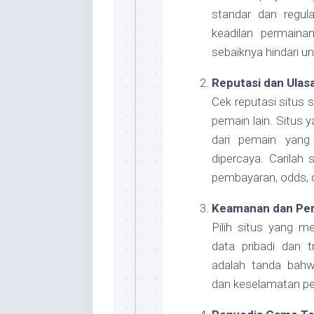
standar dan regu
keadilan permainan
sebaiknya hindari un
Reputasi dan Ula
Cek reputasi situs 
pemain lain. Situs 
dari pemain yang
dipercaya. Carilah
pembayaran, odds, 
Keamanan dan Per
Pilih situs yang m
data pribadi dan 
adalah tanda bah
dan keselamatan p