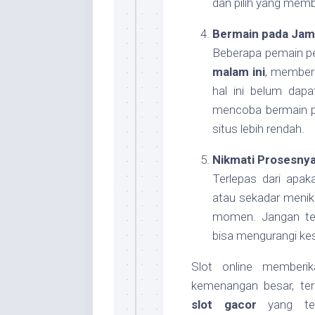
dan pilih yang mem
Bermain pada Jam
Beberapa pemain pe
malam ini
, memberi
hal ini belum dapa
mencoba bermain pa
situs lebih rendah.
Nikmati Prosesny
Terlepas dari apa
atau sekadar menik
momen. Jangan ter
bisa mengurangi ke
Slot online memberi
kemenangan besar, te
slot gacor
yang tep