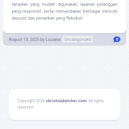
tampilan yang mudah digunakan, layanan pelanggan
yang responsif, serta menyediakan berbagai metode
deposit dan penarikan yang fleksibel.
August 13, 2025
by
Luciana
Uncategorized
0
Copyright 2026
christinabelcher.com
. All rights
reserved