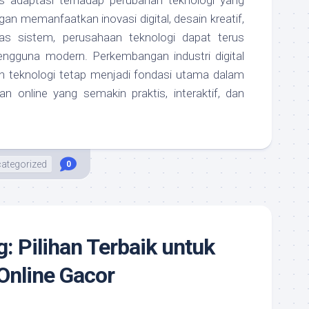
 adaptasi terhadap perubahan teknologi yang
an memanfaatkan inovasi digital, desain kreatif,
tas sistem, perusahaan teknologi dapat terus
engguna modern. Perkembangan industri digital
dan teknologi tetap menjadi fondasi utama dalam
 online yang semakin praktis, interaktif, dan
ategorized
0
 Pilihan Terbaik untuk
 Online Gacor