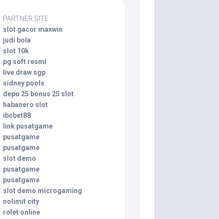
PARTNER SITE
slot gacor maxwin
judi bola
slot 10k
pg soft resmi
live draw sgp
sidney pools
depo 25 bonus 25 slot
habanero slot
ibcbet88
link pusatgame
pusatgame
pusatgame
slot demo
pusatgame
pusatgame
slot demo microgaming
nolimit city
rolet online