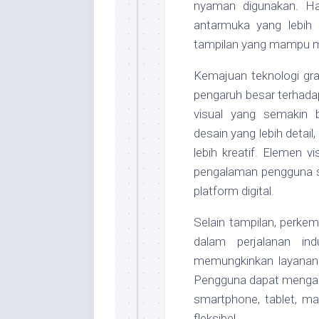
nyaman digunakan. H
antarmuka yang lebih 
tampilan yang mampu me
Kemajuan teknologi gra
pengaruh besar terhadap
visual yang semakin
desain yang lebih detail
lebih kreatif. Elemen 
pengalaman pengguna s
platform digital.
Selain tampilan, perkem
dalam perjalanan ind
memungkinkan layanan o
Pengguna dapat mengaks
smartphone, tablet, m
fleksibel.