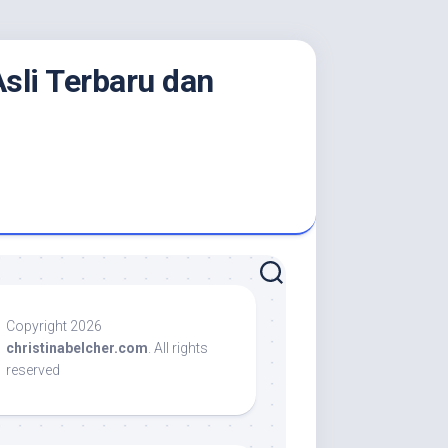
sli Terbaru dan
Copyright 2026
christinabelcher.com
. All rights
reserved