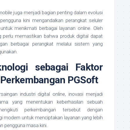
obile juga menjadi bagian penting dalam evolusi
ak pengguna kini mengandalkan perangkat seluler
untuk menikmati berbagai layanan online. Oleh
g perlu memastikan bahwa produk digital dapat
ngan berbagai perangkat melalui sistem yang
gunakan.
knologi sebagai Faktor
 Perkembangan PGSoft
ingan industri digital online, inovasi menjadi
tama yang menentukan keberhasilan sebuah
engikuti perkembangan tersebut dengan
i modern untuk menciptakan layanan yang lebih
n pengguna masa kini.