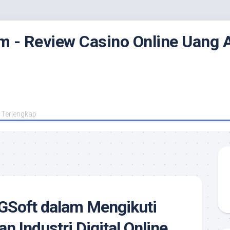
m - Review Casino Online Uang A
 Terlengkap
GSoft dalam Mengikuti
 Industri Digital Online