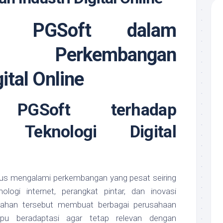
nan PGSoft dalam
ti Perkembangan
gital Online
i PGSoft terhadap
n Teknologi Digital
 terus mengalami perkembangan yang pesat seiring
logi internet, perangkat pintar, dan inovasi
ubahan tersebut membuat berbagai perusahaan
pu beradaptasi agar tetap relevan dengan