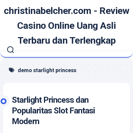
Skip
christinabelcher.com - Review
to
content
Casino Online Uang Asli
Terbaru dan Terlengkap
demo starlight princess
Starlight Princess dan
Popularitas Slot Fantasi
Modern