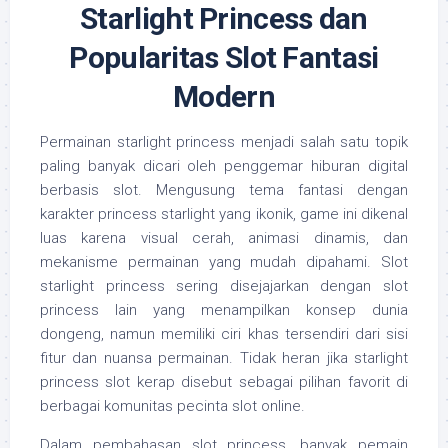
Starlight Princess dan
Popularitas Slot Fantasi
Modern
Permainan starlight princess menjadi salah satu topik
paling banyak dicari oleh penggemar hiburan digital
berbasis slot. Mengusung tema fantasi dengan
karakter princess starlight yang ikonik, game ini dikenal
luas karena visual cerah, animasi dinamis, dan
mekanisme permainan yang mudah dipahami. Slot
starlight princess sering disejajarkan dengan slot
princess lain yang menampilkan konsep dunia
dongeng, namun memiliki ciri khas tersendiri dari sisi
fitur dan nuansa permainan. Tidak heran jika starlight
princess slot kerap disebut sebagai pilihan favorit di
berbagai komunitas pecinta slot online.
Dalam pembahasan slot princess, banyak pemain