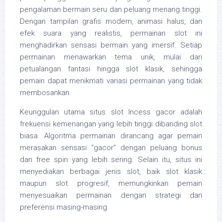
pengalaman bermain seru dan peluang menang tinggi.
Dengan tampilan grafis modern, animasi halus, dan
efek suara yang realistis, permainan slot ini
menghadirkan sensasi bermain yang imersif. Setiap
permainan menawarkan tema unik, mulai dari
petualangan fantasi hingga slot klasik, sehingga
pemain dapat menikmati variasi permainan yang tidak
membosankan.
Keunggulan utama situs slot Incess gacor adalah
frekuensi kemenangan yang lebih tinggi dibanding slot
biasa. Algoritma permainan dirancang agar pemain
merasakan sensasi “gacor” dengan peluang bonus
dan free spin yang lebih sering. Selain itu, situs ini
menyediakan berbagai jenis slot, baik slot klasik
maupun slot progresif, memungkinkan pemain
menyesuaikan permainan dengan strategi dan
preferensi masing-masing.