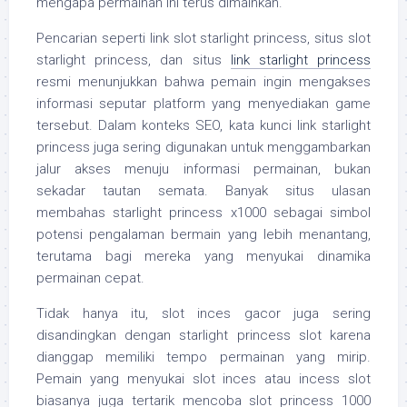
mengapa permainan ini terus dimainkan.
Pencarian seperti link slot starlight princess, situs slot
starlight princess, dan situs
link starlight princess
resmi menunjukkan bahwa pemain ingin mengakses
informasi seputar platform yang menyediakan game
tersebut. Dalam konteks SEO, kata kunci link starlight
princess juga sering digunakan untuk menggambarkan
jalur akses menuju informasi permainan, bukan
sekadar tautan semata. Banyak situs ulasan
membahas starlight princess x1000 sebagai simbol
potensi pengalaman bermain yang lebih menantang,
terutama bagi mereka yang menyukai dinamika
permainan cepat.
Tidak hanya itu, slot inces gacor juga sering
disandingkan dengan starlight princess slot karena
dianggap memiliki tempo permainan yang mirip.
Pemain yang menyukai slot inces atau incess slot
biasanya juga tertarik mencoba slot princess 1000