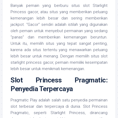
Banyak pemain yang berburu situs slot Starlight
Princess gacor, atau situs yang memberikan peluang
kemenangan lebih besar dan sering memberikan
jackpot. “Gacor” sendiri adalah istilah yang digunakan
oleh pemain untuk menyebut permainan yang sedang
“panas” dan memberikan kemenangan beruntun.
Untuk itu, memilih situs yang tepat sangat penting,
karena ada situs tertentu yang menawarkan peluang
lebih besar untuk menang. Dengan memilih situs slot
starlight princess gacor, pemain memiliki kesempatan
lebih besar untuk menikmati kemenangan.
Slot Princess Pragmatic:
Penyedia Terpercaya
Pragmatic Play adalah salah satu penyedia permainan
slot terbesar dan terpercaya di dunia. Slot Princess
Pragmatic, seperti Starlight Princess, dirancang