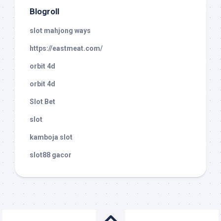
Blogroll
slot mahjong ways
https://eastmeat.com/
orbit 4d
orbit 4d
Slot Bet
slot
kamboja slot
slot88 gacor