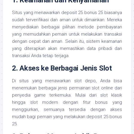
1. Keamanan dan Kenyamanan
Situs yang menawarkan deposit 25 bonus 25 biasanya
sudah terverifikasi dan aman untuk dimainkan. Mereka
menyediakan berbagai pilihan metode pembayaran
yang memudahkan pemain untuk melakukan transaksi
dengan cepat dan aman. Selain itu, sistem keamanan
yang diterapkan akan memastikan data pribadi dan
transaksi Anda tetap terjaga.
2. Akses ke Berbagai Jenis Slot
Di situs yang menawarkan slot depo, Anda bisa
menemukan berbagai jenis permainan slot online dari
penyedia game terkemuka. Mulai dari slot klasik
hingga slot modern dengan fitur bonus yang
menggiurkan, semuanya tersedia dengan akses
mudah bagi pemain yang melakukan deposit 25 bonus
25.