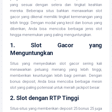
yang sesuai dengan selera dan tingkat keahlian
mereka. Beberapa situs bahkan menawarkan slot
gacor yang dikenal memiliki tingkat kemenangan yang
lebih tinggi. Dengan modal yang kecil dan bonus yang
diberikan, Anda bisa mencoba berbagai jenis slot
hingga menemukan yang paling menguntungkan.
1. Slot Gacor yang
Menguntungkan
Situs yang menyediakan slot gacor sering kali
menawarkan peluang menang yang lebih tinggi,
memberikan keuntungan lebih bagi pemain. Dengan
bonus deposit, Anda bisa mencoba berbagai mesin
slot yang paling potensial untuk meraih jackpot besar.
2. Slot dengan RTP Tinggi
Situs-situs yang memberikan deposit 25 bonus 25 juga