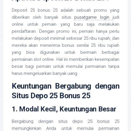
Deposit 25 bonus 25 adalah sebuah promo yang
diberikan oleh banyak situs
pusatgame login
judi
online untuk pemain yang baru saja melakukan
pendaftaran. Dengan promo ini, pemain hanya perlu
melakukan deposit minimal sebesar 25 ribu rupiah, dan
mereka akan menerima bonus senilai 25 ribu rupiah
yang bisa digunakan untuk bermain berbagai
permainan slot online. Hal ini memberikan kesempatan
besar bagi pemain untuk memulai permainan tanpa
harus mengeluarkan banyak uang.
Keuntungan Bergabung dengan
Situs Depo 25 Bonus 25
1. Modal Kecil, Keuntungan Besar
Bergabung dengan situs depo 25 bonus 25
memungkinkan Anda untuk memulai permainan