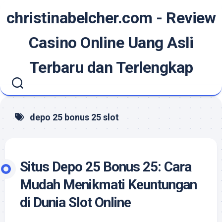
Skip
christinabelcher.com - Review
to
content
Casino Online Uang Asli
Terbaru dan Terlengkap
depo 25 bonus 25 slot
Situs Depo 25 Bonus 25: Cara
Mudah Menikmati Keuntungan
di Dunia Slot Online