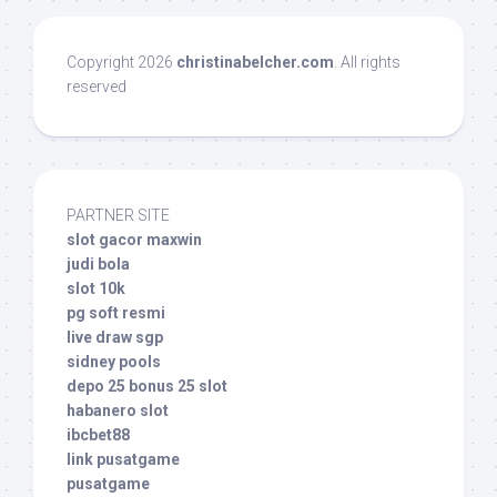
Copyright 2026
christinabelcher.com
. All rights
reserved
PARTNER SITE
slot gacor maxwin
judi bola
slot 10k
pg soft resmi
live draw sgp
sidney pools
depo 25 bonus 25 slot
habanero slot
ibcbet88
link pusatgame
pusatgame