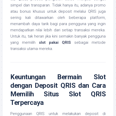
simpel dan transparan. Tidak hanya itu, adanya promo
atau bonus khusus untuk deposit melalui QRIS juga
sering kali ditawarkan oleh beberapa platform,
menambah daya tarik bagi para pengguna yang ingin
mendapatkan nilai lebih dari setiap transaksi mereka.
Untuk itu, tak heran jika kini semakin banyak pengguna
yang memilih
slot pakai QRIS
sebagai metode
transaksi utama mereka.
Keuntungan Bermain Slot
dengan Deposit QRIS dan Cara
Memilih Situs Slot QRIS
Terpercaya
Penggunaan QRIS untuk melakukan deposit di