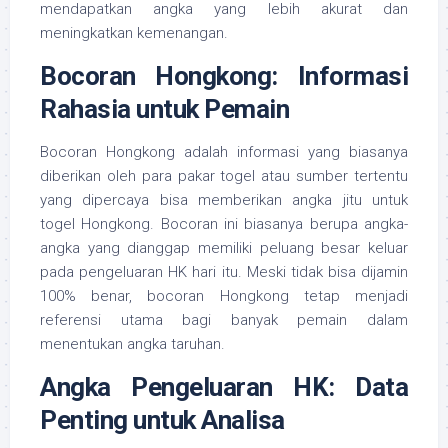
mendapatkan angka yang lebih akurat dan
meningkatkan kemenangan.
Bocoran Hongkong: Informasi
Rahasia untuk Pemain
Bocoran Hongkong adalah informasi yang biasanya
diberikan oleh para pakar togel atau sumber tertentu
yang dipercaya bisa memberikan angka jitu untuk
togel Hongkong. Bocoran ini biasanya berupa angka-
angka yang dianggap memiliki peluang besar keluar
pada pengeluaran HK hari itu. Meski tidak bisa dijamin
100% benar, bocoran Hongkong tetap menjadi
referensi utama bagi banyak pemain dalam
menentukan angka taruhan.
Angka Pengeluaran HK: Data
Penting untuk Analisa