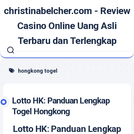
Skip
christinabelcher.com - Review
to
content
Casino Online Uang Asli
Terbaru dan Terlengkap
hongkong togel
Lotto HK: Panduan Lengkap
Togel Hongkong
Lotto HK: Panduan Lengkap