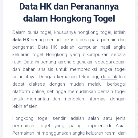
Data HK dan Peranannya
dalam Hongkong Togel
Dalam dunia togel, khususnya hongkong togel, istilah
data HK
sering menjadi fokus utama para pemain dan
pengamat. Data HK adalah kumpulan hasil angka
keluaran togel Hongkong yang dikumpulkan secara
rutin. Data ini penting karena digunakan sebagai acuan
dan bahan analisis untuk memprediksi angka togel
selanjutnya. Dengan kemajuan teknologi,
data hk
kini
dapat diakses dengan mudah melalui berbagai
platform online, sehingga memudahkan pemain togel
untuk memantau dan mengolah informasi dengan
lebih efisien.
Hongkong togel sendiri adalah salah satu jenis
permainan togel yang paling populer di Asia.
Permainan ini menggunakan angka keluaran resmi dari