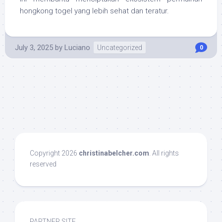
hongkong togel yang lebih sehat dan teratur.
July 3, 2025
by
Luciano
Uncategorized
0
Copyright 2026
christinabelcher.com
. All rights
reserved
PARTNER SITE