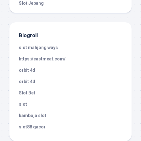
Slot Jepang
Blogroll
slot mahjong ways
https://eastmeat.com/
orbit 4d
orbit 4d
Slot Bet
slot
kamboja slot
slot88 gacor