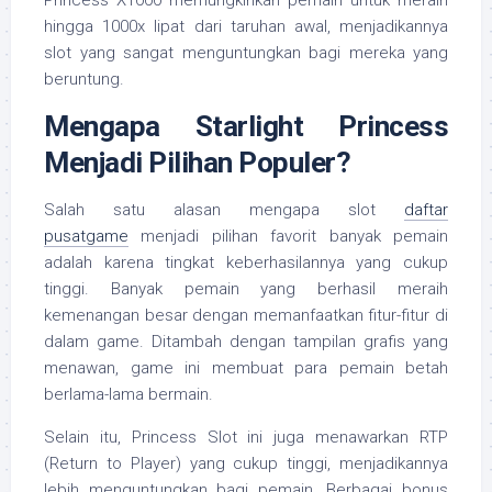
Princess X1000 memungkinkan pemain untuk meraih
hingga 1000x lipat dari taruhan awal, menjadikannya
slot yang sangat menguntungkan bagi mereka yang
beruntung.
Mengapa Starlight Princess
Menjadi Pilihan Populer?
Salah satu alasan mengapa slot
daftar
pusatgame
menjadi pilihan favorit banyak pemain
adalah karena tingkat keberhasilannya yang cukup
tinggi. Banyak pemain yang berhasil meraih
kemenangan besar dengan memanfaatkan fitur-fitur di
dalam game. Ditambah dengan tampilan grafis yang
menawan, game ini membuat para pemain betah
berlama-lama bermain.
Selain itu, Princess Slot ini juga menawarkan RTP
(Return to Player) yang cukup tinggi, menjadikannya
lebih menguntungkan bagi pemain. Berbagai bonus