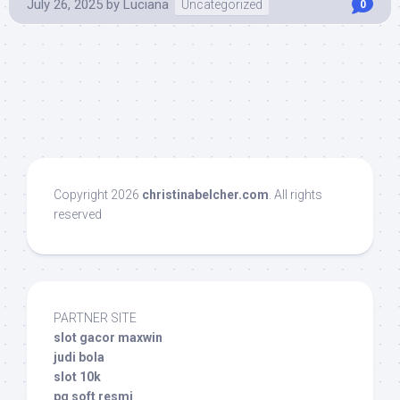
July 26, 2025
by
Luciana
Uncategorized
0
Copyright 2026
christinabelcher.com
. All rights
reserved
PARTNER SITE
slot gacor maxwin
judi bola
slot 10k
pg soft resmi