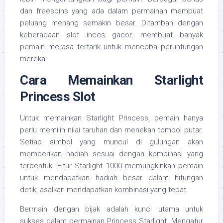
dan freespins yang ada dalam permainan membuat
peluang menang semakin besar. Ditambah dengan
keberadaan slot inces gacor, membuat banyak
pemain merasa tertarik untuk mencoba peruntungan
mereka.
Cara Memainkan Starlight
Princess Slot
Untuk memainkan Starlight Princess, pemain hanya
perlu memilih nilai taruhan dan menekan tombol putar.
Setiap simbol yang muncul di gulungan akan
memberikan hadiah sesuai dengan kombinasi yang
terbentuk. Fitur Starlight 1000 memungkinkan pemain
untuk mendapatkan hadiah besar dalam hitungan
detik, asalkan mendapatkan kombinasi yang tepat.
Bermain dengan bijak adalah kunci utama untuk
sukses dalam permainan Princess Starlight. Mengatur