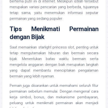
bertema putri ini di internet. Meskipun istilah tersebut
merupakan variasi pencarian yang berbeda, tujuannya
tetap sama, yaitu menemukan informasi seputar
permainan yang sedang populer.
Tips Menikmati Permainan
dengan Bijak
Saat memainkan starlight princess slot, penting untuk
tetap mengutamakan hiburan dan bermain secara
bijak. Menentukan batas waktu bermain serta
mengelola anggaran dengan baik merupakan langkah
yang dapat membantu menciptakan pengalaman
bermain yang lebih nyaman.
Pemain juga disarankan untuk memahami seluruh fitur
permainan sebelum memulai. Dengan mengenal cara
kerja simbol, bonus, dan mekanisme pembayaran,
peluang untuk menikmati permainan akan menjadi