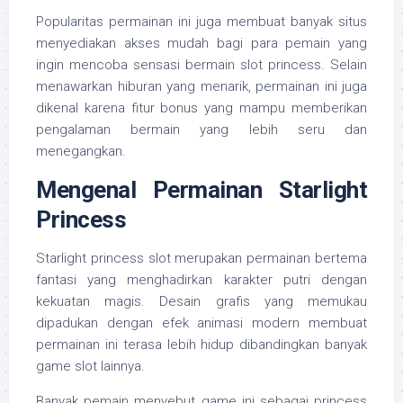
Popularitas permainan ini juga membuat banyak situs
menyediakan akses mudah bagi para pemain yang
ingin mencoba sensasi bermain slot princess. Selain
menawarkan hiburan yang menarik, permainan ini juga
dikenal karena fitur bonus yang mampu memberikan
pengalaman bermain yang lebih seru dan
menegangkan.
Mengenal Permainan Starlight
Princess
Starlight princess slot merupakan permainan bertema
fantasi yang menghadirkan karakter putri dengan
kekuatan magis. Desain grafis yang memukau
dipadukan dengan efek animasi modern membuat
permainan ini terasa lebih hidup dibandingkan banyak
game slot lainnya.
Banyak pemain menyebut game ini sebagai princess