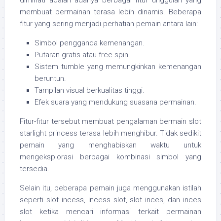
diminati adalah adanya berbagai fitur unggulan yang
membuat permainan terasa lebih dinamis. Beberapa
fitur yang sering menjadi perhatian pemain antara lain:
Simbol pengganda kemenangan.
Putaran gratis atau free spin.
Sistem tumble yang memungkinkan kemenangan
beruntun.
Tampilan visual berkualitas tinggi.
Efek suara yang mendukung suasana permainan.
Fitur-fitur tersebut membuat pengalaman bermain slot
starlight princess terasa lebih menghibur. Tidak sedikit
pemain yang menghabiskan waktu untuk
mengeksplorasi berbagai kombinasi simbol yang
tersedia.
Selain itu, beberapa pemain juga menggunakan istilah
seperti slot incess, incess slot, slot inces, dan inces
slot ketika mencari informasi terkait permainan