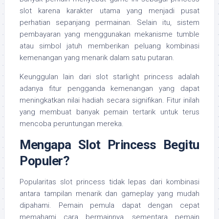
slot karena karakter utama yang menjadi pusat
perhatian sepanjang permainan. Selain itu, sistem
pembayaran yang menggunakan mekanisme tumble
atau simbol jatuh memberikan peluang kombinasi
kemenangan yang menarik dalam satu putaran.
Keunggulan lain dari slot starlight princess adalah
adanya fitur pengganda kemenangan yang dapat
meningkatkan nilai hadiah secara signifikan. Fitur inilah
yang membuat banyak pemain tertarik untuk terus
mencoba peruntungan mereka.
Mengapa Slot Princess Begitu
Populer?
Popularitas slot princess tidak lepas dari kombinasi
antara tampilan menarik dan gameplay yang mudah
dipahami. Pemain pemula dapat dengan cepat
memahami cara bermainnya, sementara pemain